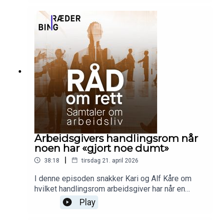
konkrete HMS-regler. Hva bør vi gjøre på forhånd,
hva kan skje og hva kan vi gjøre etterpå?
Arbeidsgivers handlingsrom når
noen har «gjort noe dumt»
|
38:18
tirsdag 21. april 2026
I denne episoden snakker Kari og Alf Kåre om
hvilket handlingsrom arbeidsgiver har når en
ansatt har «gjort noe dumt», enten det er
Play
straffbare handlinger eller annet dumt, på jobb
eller i fritiden. Hva gir grunnlag for advarsel,