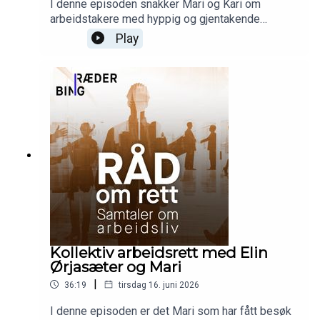
I denne episoden snakker Mari og Kari om
arbeidstakere med hyppig og gjentakende
sykefravær. Altså arbeidstaker med høy
Play
fraværsprosent, men som aldri er borte så lenge
av gangen at det anses som langtidsfravær. I juni
kom en god utredning som er utarbeidet på
oppdrag fra Digitaliserings- og
forvaltningsdepartementet og statens
partsammensatte IA-gruppe. Denne definerer hva
som anses som «hyppig gjentakende»
sykefravær, og gir råd om hvordan dette skal
håndteres. Mari og Kari går gjennom og
kommenterer ut fra sin erfaring med slike saker.
Kollektiv arbeidsrett med Elin
Ørjasæter og Mari
|
36:19
tirsdag 16. juni 2026
I denne episoden er det Mari som har fått besøk