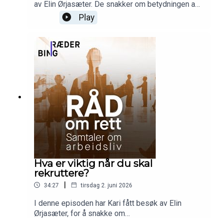
av Elin Ørjasæter. De snakker om betydningen av
å ha tariffavtaler og om lange linjer og andre
Play
aktuelle temaer som opptar dem.
Hva er viktig når du skal
rekruttere?
|
34:27
tirsdag 2. juni 2026
I denne episoden har Kari fått besøk av Elin
Ørjasæter, for å snakke om