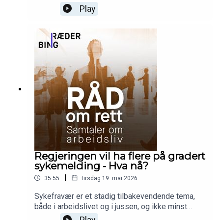
«Rekrutteringshåndboka» og temaer som er
Play
viktige i en rekrutteringsprosess, enten du
rekrutterer selv eller ved hjelp av et byrå.
Regjeringen vil ha flere på gradert
sykemelding - Hva nå?
|
35:55
tirsdag 19. mai 2026
Sykefravær er et stadig tilbakevendende tema,
både i arbeidslivet og i jussen, og ikke minst
dette med gradert, delvis sykemelding kontra
Play