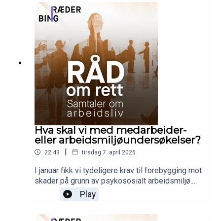
oppsigelse eller avskjed?
Hva skal vi med medarbeider-
eller arbeidsmiljøundersøkelser?
|
22:43
tirsdag 7. april 2026
I januar fikk vi tydeligere krav til forebygging mot
skader på grunn av psykososialt arbeidsmiljø.
Kari snakker med Øycoachen Hedvig Rognerud
Play
om verdien av medarbeider- eller
arbeidsmiljøundersøkelser og hvorfor det å ikke