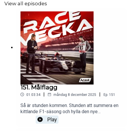
View all episodes
slut klassificerades som femma, inte fyra som vi initialt
refererar till i avsnittet.
151. Målflagg
|
|
01:03:34
måndag 8 december 2025
Ep.
151
Så är stunden kommen. Stunden att summera en
kittlande F1-säsong och hylla den nye
världsmästaren: Lando Norris. Stunden att blicka
Play
tillbaka på finalen i Abu Dhabi och de beslut som
fällde avgörandet på vägen dit – men också