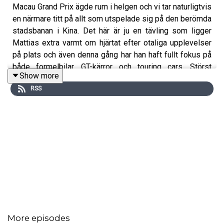
Macau Grand Prix ägde rum i helgen och vi tar naturligtvis
en närmare titt på allt som utspelade sig på den berömda
stadsbanan i Kina. Det här är ju en tävling som ligger
Mattias extra varmt om hjärtat efter otaliga upplevelser
på plats och även denna gång har han haft fullt fokus på
både formelbilar, GT-kärror och touring cars. Störst
Show more
intryck gjorde Joel Eriksson i FIA GT World Cup med en
RSS
strålande femteplats*. Vi pratar även om Thed Björks
tillvaro i spelmetropolen och en särskilt framgångsrik
helg för Frankrike.
Vi kastar också över tärningen till USA:s motsvarighet
Las Vegas och blickar fram mot helgens Grand Prix i Sin
City.
More episodes
*En sen bestraffning för Joel Eriksson innebar att han till