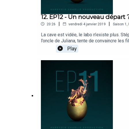
12. EP12 - Un nouveau départ 
|
|
20:26
vendredi 4 janvier 2019
Saison
1
,
La cave est vidée, le labo n’existe plus. Sté
l’oncle de Juliana, tente de convaincre les f
Play