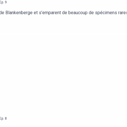
Ep.
9
um de Blankenberge et s’emparent de beaucoup de spécimens rares
Ep.
8