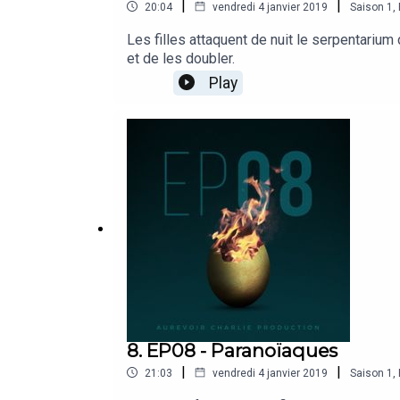
|
|
20:04
vendredi 4 janvier 2019
Saison
1
,
Les filles attaquent de nuit le serpentari
et de les doubler.
Play
8. EP08 - Paranoïaques
|
|
21:03
vendredi 4 janvier 2019
Saison
1
,