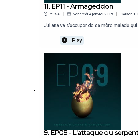
11. EP11 - Armageddon
|
|
21:54
vendredi 4 janvier 2019
Saison
1
,
Juliana va s’occuper de sa mère malade qui 
Play
9. EP09 - L'attaque du serpe