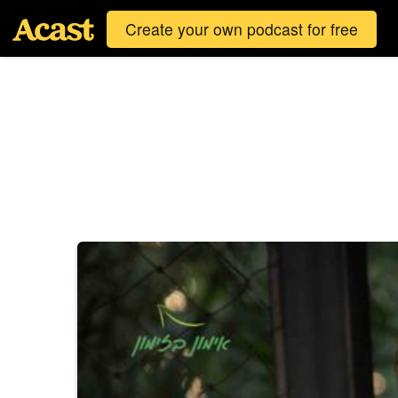
Create your own podcast for free