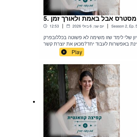
|
|
Ep.
,
2
Season
יום שני, 6 ביולי 2026
12:53
ון שלי לימד שזו משימה לא פשוטה בכללובפרק
עניינת באפשרות לעבוד יחד?מכאן את יוצרת קשר >>
http://wa.me/972586776544
Play