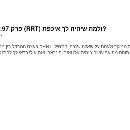
6. פרק 97: מה זה תרפיית הפיתרון המהיר (RRT) ולמה שיהיה לך איכפת?
6
ה בעצם ההבדל בין מה שאת עושה עכשיו למה שעשית 
 תוהה מה אני עושה בימים אלו ואיך זה נראה, ואם אולי כדאי לך להת
ים על סשן טרנספורמציה >> https://magnet.msmanifesting.com/mind-hacking