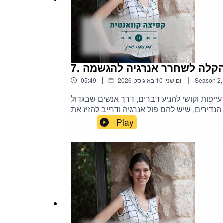
|
|
2
Season
יום שני, 10 באוגוסט 2026
05:49
יפות וקושי להניע דברים, דרך אנשים שבגדול
דירים, שיש להם פול אנרגיה ודרייב להזיז את
 של היום אני אדבר על הדרך החדשה שגיליתי
Play
--------רוצה לעבור סשן טרנספורמציה? בדיקת התאמה
https://zimun.fillout.com/t/d59QLX1G3Nus