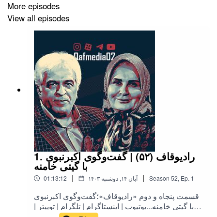
More episodes
View all episodes
1. رادیوقاف (۵۲) | گفت‌وگوی اکبرنبوی
با گیتی خامنه
|
|
1
Ep.
,
52
Season
۱۴۰۳ آبان ۱۴, دوشنبه
01:13:12
قسمت پنجاه‌ و دوم «رادیوقاف»؛گفت‌وگوی اکبرنبوی
با گیتی خامنه...یوتیوب | اینستاگرام | تلگرام | توییتر |
کست‌باکس | آپارات | روبیکا | بله