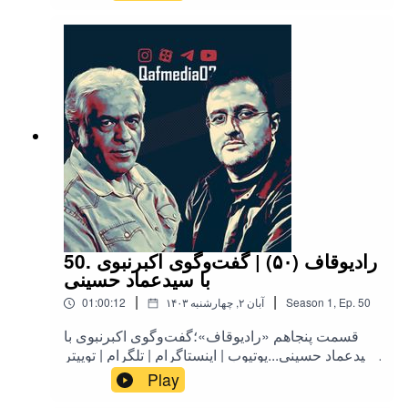
50. رادیوقاف (۵۰) | گفت‌وگوی اکبرنبوی
با سیدعماد حسینی
|
|
50
Ep.
,
1
Season
۱۴۰۳ آبان ۲, چهارشنبه
01:00:12
قسمت پنجاهم «رادیوقاف»؛گفت‌وگوی اکبرنبوی با
سیدعماد حسینی...یوتیوب | اینستاگرام | تلگرام | توییتر
| کست‌باکس | آپارات | روبیکا | بله
Play