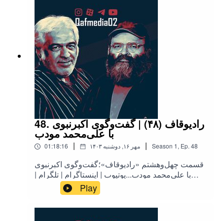
48. رادیوقاف (۴۸) | گفت‌وگوی اکبرنبوی
با علی‌محمد مودب
|
|
48
Ep.
,
1
Season
۱۴۰۳ مهر ۱۶, دوشنبه
01:18:16
قسمت چهل‌وهشتم «رادیوقاف»؛گفت‌وگوی اکبرنبوی
با علی‌محمد مودب...یوتیوب | اینستاگرام | تلگرام |
توییتر | کست‌باکس | آپارات | روبیکا | بله
Play