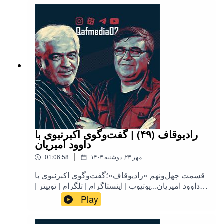
رادیوقاف (۴۹) | گفت‌وگوی اکبرنبوی با
داوود امیریان
|
۱۴۰۳ مهر ۲۳, دوشنبه
01:06:58
قسمت چهل‌ونهم «رادیوقاف»؛گفت‌وگوی اکبرنبوی با
داوود امیریان...یوتیوب | اینستاگرام | تلگرام | توییتر |
کست‌باکس | آپارات | روبیکا | بله
Play