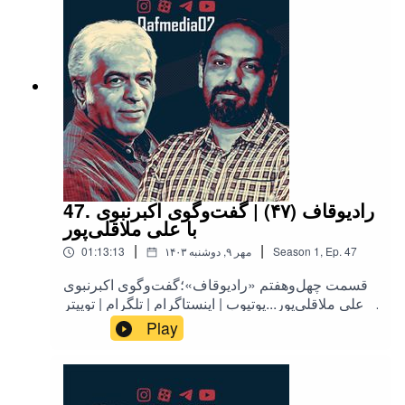
47. رادیوقاف (۴۷) | گفت‌وگوی اکبرنبوی
با علی ملاقلی‌پور
|
|
47
Ep.
,
1
Season
۱۴۰۳ مهر ۹, دوشنبه
01:13:13
قسمت چهل‌وهفتم «رادیوقاف»؛گفت‌وگوی اکبرنبوی
با علی ملاقلی‌پور...یوتیوب | اینستاگرام | تلگرام | توییتر
| کست‌باکس | آپارات | روبیکا | بله
Play