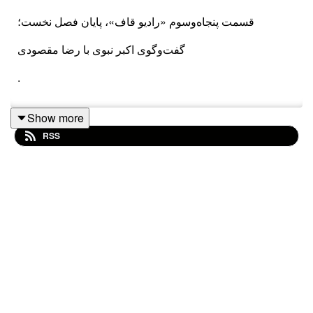
قسمت پنجاه‌وسوم «رادیو قاف»، پایان فصل نخست؛
گفت‌وگوی اکبر نبوی با رضا مقصودی
.
.
Show more
.
RSS
یوتیوب
|
اینستاگرام
|
تلگرام
|
توییتر
|
کست‌باکس
|
آپارات
|
روبیکا
|
بله