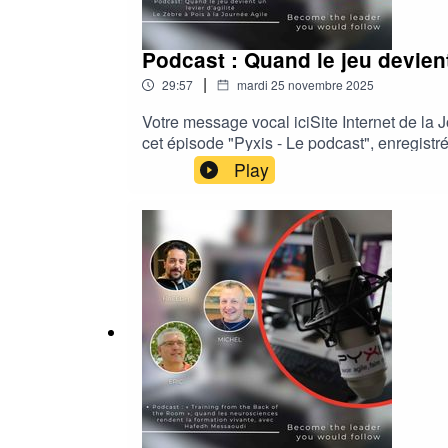
Podcast : Quand le jeu devient
|
29:57
mardi 25 novembre 2025
Votre message vocal iciSite Internet de la
cet épisode "Pyxis - Le podcast", enregist
portes d’un univers où le jeu de société s
Play
et pédagogie, ils partagent comment leurs a
collaboration authentique.Mais au fil de la 
culture reconnue ? Peut-on encore considér
ensemble ?Un échange vivant, drôle et profon
d’humanité.Écoutez l’épisode en vidéo sur