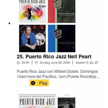
?stationCallSign=KCSMHD2Nueva música de
Randy Ingram, Loli de la Rosa, y Miguel Zenón
con la Barcelona Art Orchestra.
25. Puerto Rico Jazz Neil Peart
|
|
59:40
Sunday, June 28, 2026
Season
6
,
Ep.
25
Puerto Rico Jazz con Wilbert Sostre. Domingos
10am hora del Pacífico, 1pm (Puerto Rico)#jazz
#puertoricojazz #radio #JazzRadioKCSM Jazz
Play
91 HD2, the Bay Area's Jazz Station, San Mateo,
California.
https://radio.securenetsystems.net/cwa/index.cfm
?stationCallSign=KCSMHD2Música de las dos
grabaciones del baterista Neil Peart en tributo a