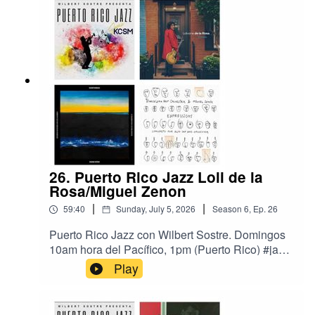
https://radio.securenetsystems.net/cwa/index.cfm
?stationCallSign=KCSMHD2Revisitamos
algunas de las mejores grabaciones hasta el
momento en el 2026. Música de Carlos
Henríquez, Lolivone de la Rosa, y Richard Peña.
26. Puerto Rico Jazz Loli de la
Rosa/Miguel Zenon
|
|
59:40
Sunday, July 5, 2026
Season
6
,
Ep.
26
Puerto Rico Jazz con Wilbert Sostre. Domingos
10am hora del Pacífico, 1pm (Puerto Rico) #jazz
#puertoricojazz #radio #JazzRadioKCSM Jazz
Play
91 HD2, the Bay Area's Jazz Station, San Mateo,
California.
https://radio.securenetsystems.net/cwa/index.cfm