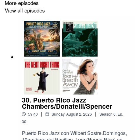
More episodes
Lo Mejor del Jazz Boricua en Puerto Rico Jazz Radio @
View all episodes
KCSM Jazz 91 HD2! Primer programa en la radio
dedicado al Jazz Boricua!
30. Puerto Rico Jazz
Chambers/Donatelli/Spencer
|
|
59:40
Sunday, August 2, 2026
Season
6
,
Ep.
30
Puerto Rico Jazz con Wilbert Sostre.Domingos,
10am hora del Pacífico, 1pm (Puerto Rico) en