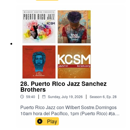
91 HD2, the Bay Area's Jazz Station, San Mateo,
California.https://radio.securenetsystems.net/cwa
/index.cfm?stationCallSign=KCSMHD2Nueva
música de los pianistas Jon Batiste, y Chick
Corea.
28. Puerto Rico Jazz Sanchez
Brothers
|
|
59:40
Sunday, July 19, 2026
Season
6
,
Ep.
28
Puerto Rico Jazz con Wilbert Sostre.Domingos
10am hora del Pacífico, 1pm (Puerto Rico) #jazz
#puertoricojazz #radio #JazzRadioKCSM Jazz
Play
91 HD2, the Bay Area's Jazz Station, San Mateo,