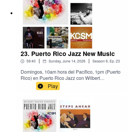
Lovano Paramount Quartet, Kenny Barron, y
Chuck Bergeron.
23. Puerto Rico Jazz New Music
|
|
59:40
Sunday, June 14, 2026
Season
6
,
Ep.
23
Domingos, 10am hora del Pacífico, 1pm (Puerto
Rico) en Puerto Rico Jazz con Wilbert
Sostre.#jazz #puertoricojazz #radio
Play
#JazzRadioKCSM Jazz 91 HD2, the Bay Area's
Jazz Station, San Mateo, California.
https://radio.securenetsystems.net/cwa/index.cfm
?stationCallSign=KCSMHD2Estrenos del Jazz
Boricua.Nueva música de San Juan Collective,
Charlie Sepulveda, Pedro José Pastrana, y
Jeren L. Guzman-Rivera.