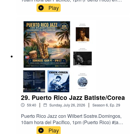
#jazz #puertoricojazz #radio #JazzRadioKCSM
Play
Jazz 91 HD2, the Bay Area's Jazz Station, San
Mateo, California.
https://radio.securenetsystems.net/cwa/index.cfm
?stationCallSign=KCSMHD2Música de Joe
Chambers, y Denise Donatelli, y Rachel
Spencer.
29. Puerto Rico Jazz Batiste/Corea
|
|
59:40
Sunday, July 26, 2026
Season
6
,
Ep.
29
Puerto Rico Jazz con Wilbert Sostre.Domingos,
10am hora del Pacífico, 1pm (Puerto Rico) #jazz
#puertoricojazz #radio #JazzRadioKCSM Jazz
Play