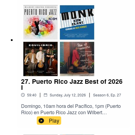
California.
https://radio.securenetsystems.net/cwa/index.cfm
?stationCallSign=KCSMHD2Música de las más
recientes grabaciones de los hermanos
Sánchez; Dimas Sánchez Afro Antillano y David
Sánchez Tambó.
27. Puerto Rico Jazz Best of 2026
I
|
|
59:40
Sunday, July 12, 2026
Season
6
,
Ep.
27
Domingo, 10am hora del Pacífico, 1pm (Puerto
Rico) en Puerto Rico Jazz con Wilbert
Sostre.#jazz #puertoricojazz #radio
Play
#JazzRadioKCSM Jazz 91 HD2, the Bay Area's
Jazz Station, San Mateo, California.