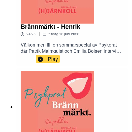
Brännmärkt - Henrik
|
24:25
tisdag 16 juni 2026
Välkommen till en sommarspecial av Psykprat
där Patrik Malmquist och Emilia Boisen intervjuar
de tolv Hjärnkollambassadörer som medverkar i
Play
antologin Brännmärkt. Brännmärkt är en bok om
stigma och den innehåller både dikt, prosa och
bild. I podcasten får vi höra mer om tankarna
bakom varje kapitel.