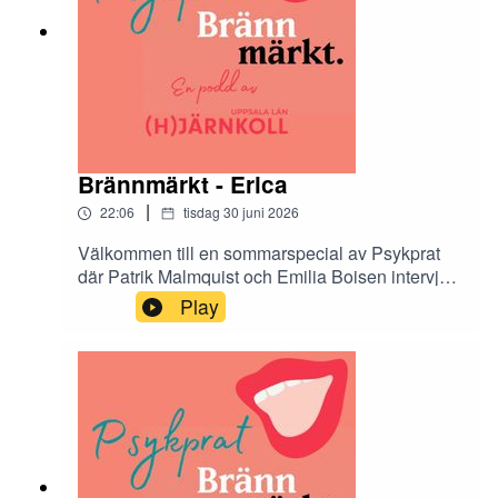
Brännmärkt - Erica
|
22:06
tisdag 30 juni 2026
Välkommen till en sommarspecial av Psykprat
där Patrik Malmquist och Emilia Boisen intervjuar
de tolv Hjärnkollambassadörer som medverkar i
Play
antologin Brännmärkt. Brännmärkt är en bok om
stigma och den innehåller både dikt, prosa och
bild. I podcasten får vi höra mer om tankarna
bakom varje kapitel.