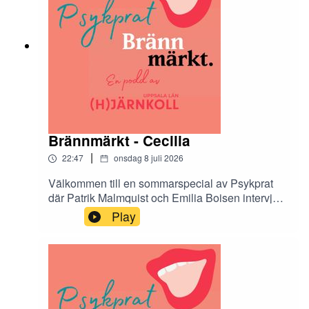
Brännmärkt - Cecilia
|
22:47
onsdag 8 juli 2026
Välkommen till en sommarspecial av Psykprat
där Patrik Malmquist och Emilia Boisen intervjuar
de tolv Hjärnkollambassadörer som medverkar i
Play
antologin Brännmärkt. Brännmärkt är en bok om
stigma och den innehåller både dikt, prosa och
bild. I podcasten får vi höra mer om tankarna
bakom varje kapitel.