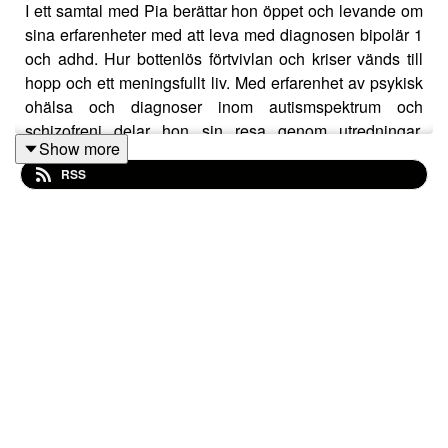
I ett samtal med Pia berättar hon öppet och levande om
sina erfarenheter med att leva med diagnosen bipolär 1
och adhd. Hur bottenlös förtvivlan och kriser vänds till
hopp och ett meningsfullt liv. Med erfarenhet av psykisk
ohälsa och diagnoser inom autismspektrum och
schizofreni delar hon sin resa genom utredningar,
Show more
vårdkontakter och egen återhämtning.
RSS