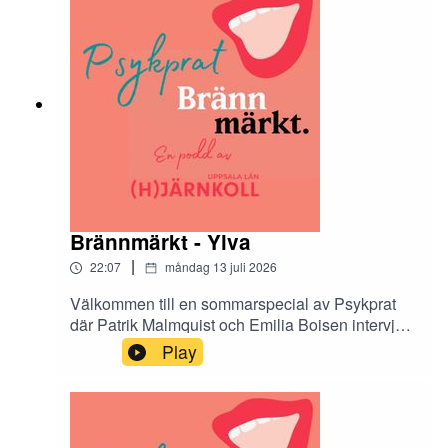
bakom varje kapitel.
Brännmärkt - Ylva
|
22:07
måndag 13 juli 2026
Välkommen till en sommarspecial av Psykprat
där Patrik Malmquist och Emilia Boisen intervjuar
de tolv Hjärnkollambassadörer som medverkar i
Play
antologin Brännmärkt. Brännmärkt är en bok om
stigma och den innehåller både dikt, prosa och
bild. I podcasten får vi höra mer om tankarna
bakom varje kapitel.