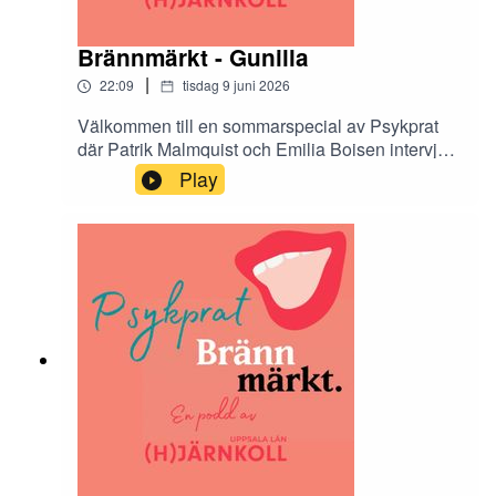
Brännmärkt - Gunilla
|
22:09
tisdag 9 juni 2026
Välkommen till en sommarspecial av Psykprat
där Patrik Malmquist och Emilia Boisen intervjuar
de tolv Hjärnkollambassadörer som medverkar i
Play
antologin Brännmärkt. Brännmärkt är en bok om
stigma och den innehåller både dikt, prosa och
bild. I podcasten får vi höra mer om tankarna
bakom varje kapitel.