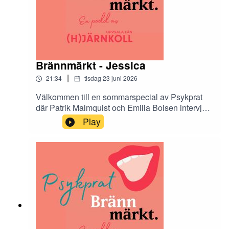
Brännmärkt - Jessica
|
21:34
tisdag 23 juni 2026
Välkommen till en sommarspecial av Psykprat
där Patrik Malmquist och Emilia Boisen intervjuar
de tolv Hjärnkollambassadörer som medverkar i
Play
antologin Brännmärkt. Brännmärkt är en bok om
stigma och den innehåller både dikt, prosa och
bild. I podcasten får vi höra mer om tankarna
bakom varje kapitel.