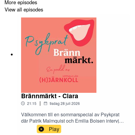
More episodes
View all episodes
Brännmärkt - Clara
|
21:15
tisdag 28 juli 2026
Välkommen till en sommarspecial av Psykprat
där Patrik Malmquist och Emilia Boisen intervjuar
de tolv Hjärnkollambassadörer som medverkar i
Play
antologin Brännmärkt. Brännmärkt är en bok om