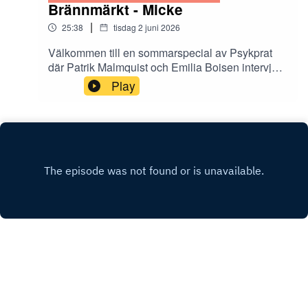
Brännmärkt - Micke
|
25:38
tisdag 2 juni 2026
Välkommen till en sommarspecial av Psykprat
där Patrik Malmquist och Emilia Boisen intervjuar
de tolv Hjärnkollambassadörer som medverkar i
Play
antologin Brännmärkt. Brännmärkt är en bok om
stigma och den innehåller både dikt, prosa och
bild. I podcasten får vi höra mer om tankarna
bakom varje kapitel.
INSTAGRAM
X.COM