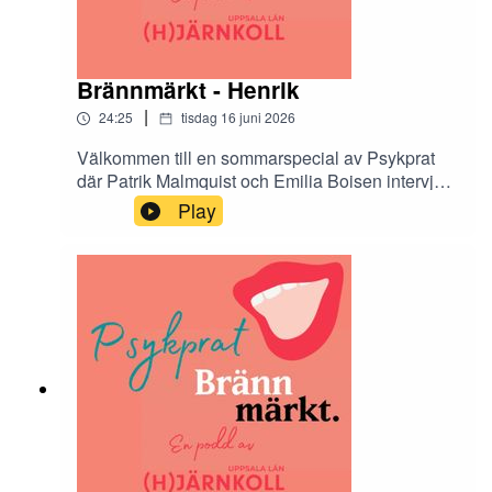
Brännmärkt - Henrik
|
24:25
tisdag 16 juni 2026
Välkommen till en sommarspecial av Psykprat
där Patrik Malmquist och Emilia Boisen intervjuar
de tolv Hjärnkollambassadörer som medverkar i
Play
antologin Brännmärkt. Brännmärkt är en bok om
stigma och den innehåller både dikt, prosa och
bild. I podcasten får vi höra mer om tankarna
bakom varje kapitel.