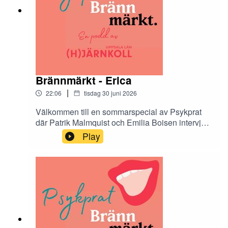
Brännmärkt - Erica
|
22:06
tisdag 30 juni 2026
Välkommen till en sommarspecial av Psykprat
där Patrik Malmquist och Emilia Boisen intervjuar
de tolv Hjärnkollambassadörer som medverkar i
Play
antologin Brännmärkt. Brännmärkt är en bok om
stigma och den innehåller både dikt, prosa och
bild. I podcasten får vi höra mer om tankarna
bakom varje kapitel.