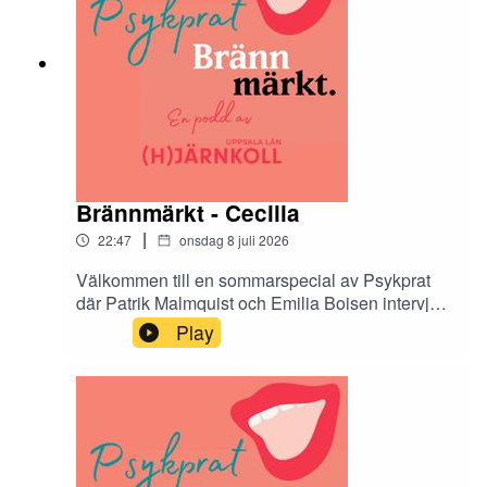
Brännmärkt - Cecilia
|
22:47
onsdag 8 juli 2026
Välkommen till en sommarspecial av Psykprat
där Patrik Malmquist och Emilia Boisen intervjuar
de tolv Hjärnkollambassadörer som medverkar i
Play
antologin Brännmärkt. Brännmärkt är en bok om
stigma och den innehåller både dikt, prosa och
bild. I podcasten får vi höra mer om tankarna
bakom varje kapitel.