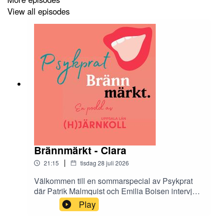
View all episodes
Brännmärkt - Clara
|
21:15
tisdag 28 juli 2026
Välkommen till en sommarspecial av Psykprat
där Patrik Malmquist och Emilia Boisen intervjuar
de tolv Hjärnkollambassadörer som medverkar i
Play
antologin Brännmärkt. Brännmärkt är en bok om