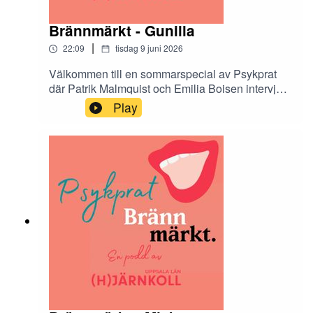
Brännmärkt - Gunilla
|
22:09
tisdag 9 juni 2026
Välkommen till en sommarspecial av Psykprat
där Patrik Malmquist och Emilia Boisen intervjuar
de tolv Hjärnkollambassadörer som medverkar i
Play
antologin Brännmärkt. Brännmärkt är en bok om
stigma och den innehåller både dikt, prosa och
bild. I podcasten får vi höra mer om tankarna
bakom varje kapitel.