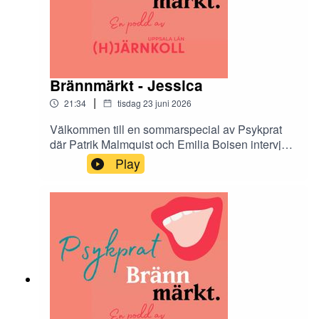
Brännmärkt - Jessica
|
21:34
tisdag 23 juni 2026
Välkommen till en sommarspecial av Psykprat
där Patrik Malmquist och Emilia Boisen intervjuar
de tolv Hjärnkollambassadörer som medverkar i
Play
antologin Brännmärkt. Brännmärkt är en bok om
stigma och den innehåller både dikt, prosa och
bild. I podcasten får vi höra mer om tankarna
bakom varje kapitel.