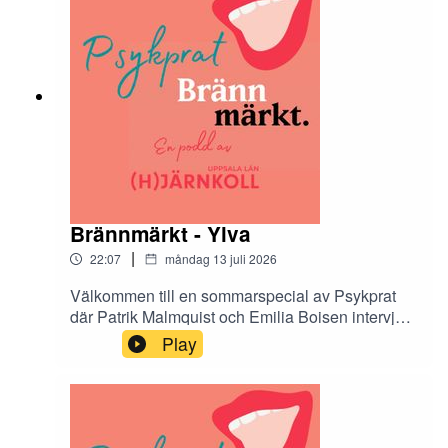
bakom varje kapitel.
Brännmärkt - Ylva
|
22:07
måndag 13 juli 2026
Välkommen till en sommarspecial av Psykprat
där Patrik Malmquist och Emilia Boisen intervjuar
de tolv Hjärnkollambassadörer som medverkar i
Play
antologin Brännmärkt. Brännmärkt är en bok om
stigma och den innehåller både dikt, prosa och
bild. I podcasten får vi höra mer om tankarna
bakom varje kapitel.