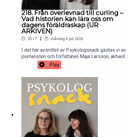
218. Från överlevnad till curling –
Vad historien kan lära oss om
dagens föräldraskap (UR
ARKIVEN)
|
35:17
måndag 6 juli 2026
I det här avsnittet av Psykologsnack gästas vi av
journalisten och författaren Maja Larsson, aktuell
med boken "Föräldrarnas födelse". Tillsammans
Play
pratar vi om hur föräldraskapet har förändrats
under de senaste hundra åren – från att handla om
barns överlevnad till att bli ett livsstilsprojekt och
prestationskrav. Vi pratar om curlingföräldrar, oron
att inte räcka till, och om vi i dag ställer orimliga
krav – både på oss själva och våra barn. Och vad
kan vi lära oss av tidigare generationer?Ljud:
Straydog Studios