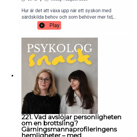
Hur är det att växa upp när ett syskon med
särdskilda behov och som behöver mer tid,
omsorg och uppmärksamhet? I det här avsnittet
Play
träffar vi pyskologen och författaren Johanna
Segerström som själv har vuxit upp som
skuggsyskon. Vi samtalar vi om erfarenheter,
känslor och de utmaningar som många
skuggsyskon möter, men också om kärlek,
lojalitet och styrkan i syskonrelationer.
221. Vad avslöjar personligheten
om en brottsling?
Gärningsmannaprofileringens
hemligheter – med