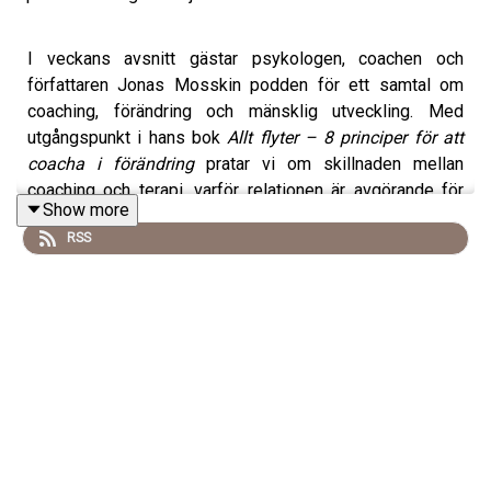
I veckans avsnitt gästar psykologen, coachen och
författaren Jonas Mosskin podden för ett samtal om
coaching, förändring och mänsklig utveckling. Med
utgångspunkt i hans bok
Allt flyter – 8 principer för att
coacha i förändring
pratar vi om skillnaden mellan
coaching och terapi, varför relationen är avgörande för
Show more
utveckling och hur vi skapar miljöer där människor kan
RSS
växa.
Ljud: Straydog Studios