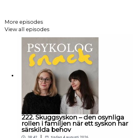
More episodes
View all episodes
222. Skuggsyskon – den osynliga
rollen i familjen när ett syskon har
särskilda behov
|
38:42
tisdag 4 augusti 2026