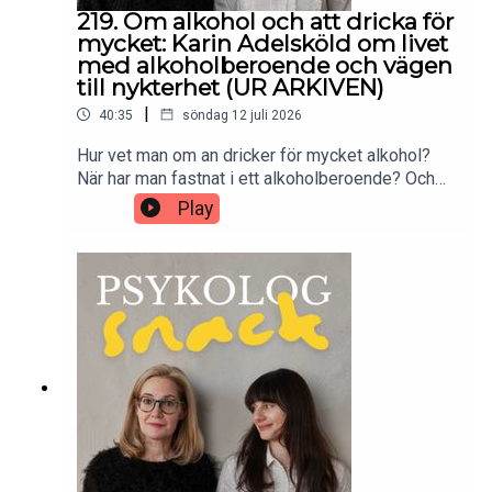
219. Om alkohol och att dricka för
mycket: Karin Adelsköld om livet
med alkoholberoende och vägen
till nykterhet (UR ARKIVEN)
|
40:35
söndag 12 juli 2026
Hur vet man om an dricker för mycket alkohol?
När har man fastnat i ett alkoholberoende? Och
hur tar man de första stegen mot förändring? I det
Play
här avsnittet berättar Karin Adelsköld om sin egen
resa, och delar insikter som kan ge både
igenkänning och hopp.Ljud: Straydog Studios