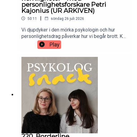
personlighetsforskare Petri
Kajonius (UR ARKIVEN)
|
50:11
söndag 26 juli 2026
Vi djupdyker i den mörka psykologin och hur
personlighetsdrag påverkar hur vi begår brott. Kan
vi med hjälp av profilering och specifikt
Play
gärningsmannaprofilering både förebygga och
lösa brott? Det och mycket annat svarar
personlighetsforskaren Petri Kajonius i veckans
avsnitt.Petri har tillsammans med Anna Dåderman
skrivit boken Gärningsmannaprofilering:
personlighetens betydelse för utförandet av ett
brott.Ljud: @straydogstudios
220. Borderline