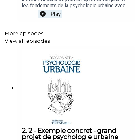
les fondements de la psychologie urbaine avec
Barbara Attia.CréditsInterviewee/auteur : Barbara
Play
AttiaJournaliste interview : Véronique
RicheboisProduction : Studio Empreinte
MagnétiqueIngénieur du son prise : Robin Felici
More episodes
(Studio Caleson)Ingénieur du son montage et mix
View all episodes
: Charles De CilliaRéalisation: Charles De
CilliaOuvrage : © Psychologie Urbaine : Un
nouveau métier, pour le bien-être des citoyens
des villes, Barbara Attia, Éditions Télémaque,
2022
2. 2 - Exemple concret - grand
projet de psychologie urbaine