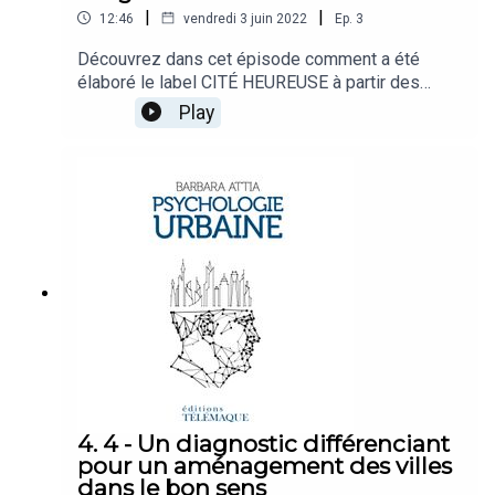
|
|
12:46
vendredi 3 juin 2022
Ep.
3
Découvrez dans cet épisode comment a été
élaboré le label CITÉ HEUREUSE à partir des
résultats de l’observatoire santé et qualité de vie
Play
urbaine. CréditsInterviewee/auteur : Barbara
AttiaJournaliste interview : Véronique
RicheboisInvité : Fabien ValetProduction : Studio
Empreinte MagnétiqueIngénieur du son prise :
Robin Felici (Studio Caleson)Ingénieur du son
montage et mix : Charles De CilliaRéalisation:
Charles De CilliaOuvrage : © Psychologie Urbaine
: Un nouveau métier, pour le bien-être des
citoyens des villes, Barbara Attia, Éditions
Télémaque, 2022
4. 4 - Un diagnostic différenciant
pour un aménagement des villes
dans le bon sens