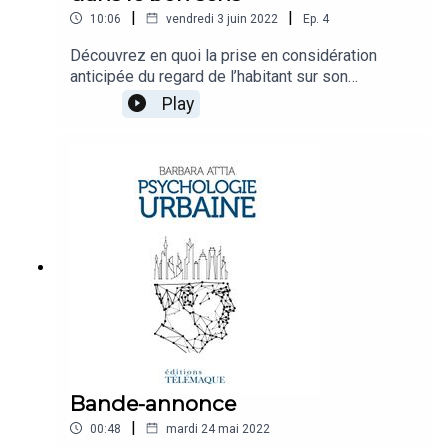
|
|
10:06
vendredi 3 juin 2022
Ep.
4
Découvrez en quoi la prise en considération
anticipée du regard de l’habitant sur son
environnement urbain permet d’aboutir à un
Play
diagnostic différenciant
!CréditsInterviewee/auteur : Barbara
AttiaJournaliste interview : Véronique
RicheboisInvitées : Louise Dervaux, Laëtitia
MaesProduction : Studio Empreinte
MagnétiqueIngénieur du son prise : Robin Felici
(Studio Caleson)Ingénieur du son montage et mix
: Charles De CilliaRéalisation: Charles De
CilliaOuvrage : © Psychologie Urbaine : Un
nouveau métier, pour le bien-être des citoyens
des villes, Barbara Attia, Éditions Télémaque,
2022
Bande-annonce
|
00:48
mardi 24 mai 2022