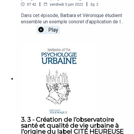
|
|
07:42
vendredi 3 juin 2022
Ep.
2
Dans cet épisode, Barbara et Véronique étudient
ensemble un exemple concret d’application de la
psychologie urbaine. CréditsInterviewee/auteur :
Play
Barbara AttiaJournaliste interview : Véronique
RicheboisProduction : Studio Empreinte
MagnétiqueIngénieur du son prise : Robin Felici
(Studio Caleson)Ingénieur du son montage et mix
: Charles De CilliaRéalisation: Charles De
CilliaOuvrage : © Psychologie Urbaine : Un
nouveau métier, pour le bien-être des citoyens
des villes, Barbara Attia, Éditions Télémaque,
2022
3. 3 - Création de l’observatoire
santé et qualité de vie urbaine à
l’origine du label CITÉ HEUREUSE