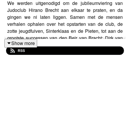
We werden uitgenodigd om de jubileumviering van
Judoclub Hirano Brecht aan elkaar te praten, en da
gingen we ni laten liggen. Samen met de mensen
verhalen ophalen over het opstarten van de club, de
zotte jeugdfuiven, Sinterklaas en de Pieten, tot aan de
grootste successen van den Beir van Bracht: Dirk van
Show more
Tichelt. Die moest dan uiteraard ook op't podium ne
RSS
keer professioneel gekapperd worden op zo nen
avond... deze keer zonder mayonnaise in zijn haar.
www.judobrecht.info
www.loostermans.be
www.haarbazaar-deluxe.be
www.propergeknipt.be