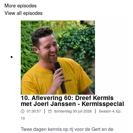
More episodes
View all episodes
10. Aflevering 60: Dreef Kermis
met Joeri Janssen - Kermisspecial
|
|
01:30:57
donderdag 30 juli 2026
Season
4
,
Ep.
10
Twee dagen kermis op rij voor de Gert en de