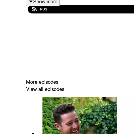
Show more
RSS
www.haarbazaardeluxe.be
www.propergeknipt.be
P.s. checkt ook zeker https://studioderuimte.be/ 
cultuurprijs te vieren!!!
More episodes
View all episodes