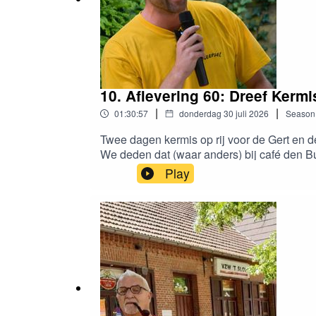
10. Aflevering 60: Dreef Kerm
|
|
01:30:57
donderdag 30 juli 2026
Season
Twee dagen kermis op rij voor de Gert en d
We deden dat (waar anders) bij café den B
iets wist over Dreef Kermis of er ooit gewee
Play
www.dreefleeft.bewww.propergeknipt.bew