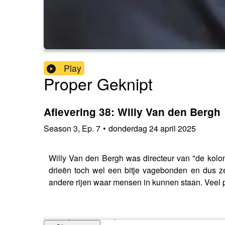
Play
Proper Geknipt
Aflevering 38: Willy Van den Bergh
Season
3
,
Ep.
7
•
donderdag 24 april 2025
Willy Van den Bergh was directeur van "de koloni
drieën toch wel een bitje vagebonden en dus ze
andere rijen waar mensen in kunnen staan. Veel p
www.loostermans.be