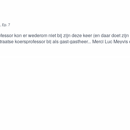
4
,
Ep.
7
fessor kon er wederom niet bij zijn deze keer (en daar doet zijn 
aatse koersprofessor bij als gast-gastheer... Merci Luc Meyvis 
 en grote koerskes gebeurt.Nog tot Minderhout kermis kunt ge u
geknipt.be