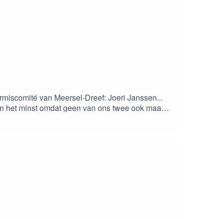
rmiscomité van Meersel-Dreef: Joeri Janssen...
 in het minst omdat geen van ons twee ook maar
 zijn door hoe het er daar aan toe gaat!