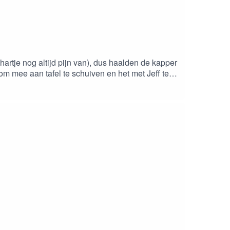
hartje nog altijd pijn van), dus haalden de kapper
om mee aan tafel te schuiven en het met Jeff te
w babbelkousen bestellen aan een spotprijske