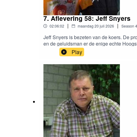
7. Aflevering 58: Jeff Snyers
|
|
02:06:02
maandag 20 juli 2026
Season
Jeff Snyers is bezeten van de koers. De pro
en de geluidsman er de enige echte Hoogstr
hebben over alles wat er in en rond kleine
Play
trouwens!!!www.loostermans.bewww.proper