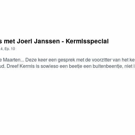
is met Joeri Janssen - Kermisspecial
4
,
Ep.
10
e Maarten... Deze keer een gesprek met de voorzitter van het ke
ud. Dreef Kermis is sowieso een beetje een buitenbeentje, niet
st was... Als gij er ook niks van kent gaat ge aangenaam verrast
ww.loostermans.bewww.haarbazaardeluxe.be