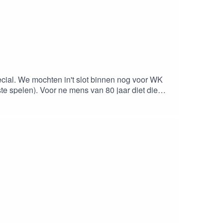
cial. We mochten in't slot binnen nog voor WK
is zit... over 't Slot, de jeugd, de Kermis van
ht aantrekken! Zelf nog een setje nodig? Surf