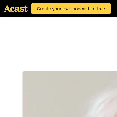
Create your own podcast for free