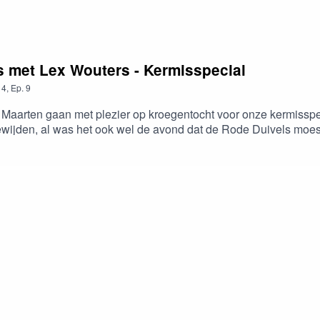
is met Lex Wouters - Kermisspecial
4
,
Ep.
9
 Maarten gaan met plezier op kroegentocht voor onze kermisspe
da's ongetwijfeld het gevolg als ge nog iedere week in het jeugdhu
k dalken... Lex Was trouwens ook de eerste die babbelkousen moc
w.loostermans.bewww.propergeknipt.bewww.haarbazaardeluxe.be