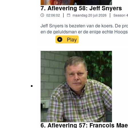
7. Aflevering 58: Jeff Snyers
|
|
02:06:02
maandag 20 juli 2026
Season
Jeff Snyers is bezeten van de koers. De pro
en de geluidsman er de enige echte Hoogstr
hebben over alles wat er in en rond kleine
Play
trouwens!!!www.loostermans.bewww.proper
6. Aflevering 57: Francois Ma