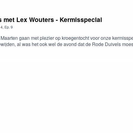
is met Lex Wouters - Kermisspecial
4
,
Ep.
9
 Maarten gaan met plezier op kroegentocht voor onze kermisspe
da's ongetwijfeld het gevolg als ge nog iedere week in het jeugdhu
k dalken... Lex Was trouwens ook de eerste die babbelkousen moc
w.loostermans.bewww.propergeknipt.bewww.haarbazaardeluxe.be