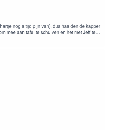
hartje nog altijd pijn van), dus haalden de kapper
om mee aan tafel te schuiven en het met Jeff te
w babbelkousen bestellen aan een spotprijske