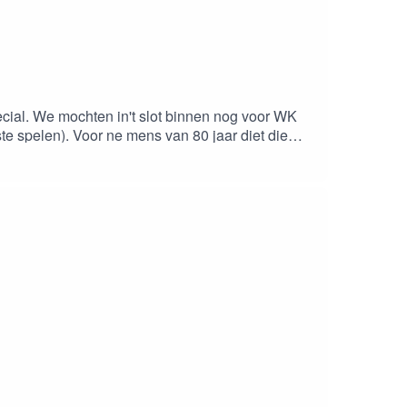
cial. We mochten in't slot binnen nog voor WK
is zit... over 't Slot, de jeugd, de Kermis van
ht aantrekken! Zelf nog een setje nodig? Surf