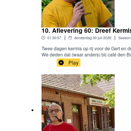
10. Aflevering 60: Dreef Kerm
|
|
01:30:57
donderdag 30 juli 2026
Season
Twee dagen kermis op rij voor de Gert en d
We deden dat (waar anders) bij café den B
iets wist over Dreef Kermis of er ooit gewee
Play
www.dreefleeft.bewww.propergeknipt.bew