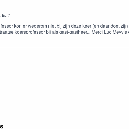
4
,
Ep.
7
fessor kon er wederom niet bij zijn deze keer (en daar doet zijn 
aatse koersprofessor bij als gast-gastheer... Merci Luc Meyvis 
 en grote koerskes gebeurt.Nog tot Minderhout kermis kunt ge u
geknipt.be
es