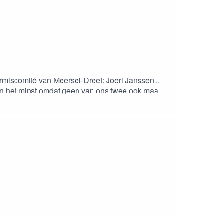
rmiscomité van Meersel-Dreef: Joeri Janssen...
 in het minst omdat geen van ons twee ook maar
 zijn door hoe het er daar aan toe gaat!