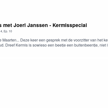
is met Joeri Janssen - Kermisspecial
4
,
Ep.
10
e Maarten... Deze keer een gesprek met de voorzitter van het ke
ud. Dreef Kermis is sowieso een beetje een buitenbeentje, niet
st was... Als gij er ook niks van kent gaat ge aangenaam verrast
ww.loostermans.bewww.haarbazaardeluxe.be