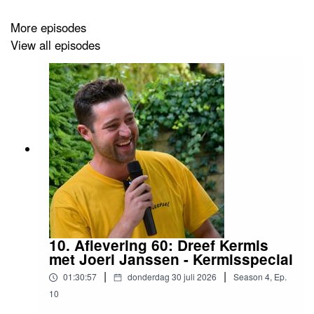
More episodes
View all episodes
10. Aflevering 60: Dreef Kermis
met Joeri Janssen - Kermisspecial
|
|
01:30:57
donderdag 30 juli 2026
Season
4
,
Ep.
10