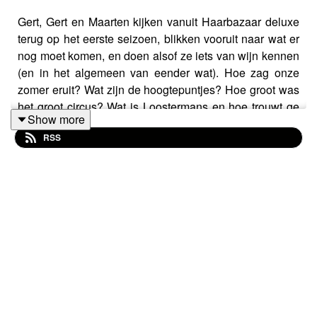
Gert, Gert en Maarten kijken vanuit Haarbazaar deluxe
terug op het eerste seizoen, blikken vooruit naar wat er
nog moet komen, en doen alsof ze iets van wijn kennen
(en in het algemeen van eender wat). Hoe zag onze
zomer eruit? Wat zijn de hoogtepuntjes? Hoe groot was
het groot circus? Wat is Loostermans en hoe trouwt ge
Show more
twee keer zonder te scheiden of te verweduwen...
RSS
Laatste aflevering van "proper geknipt" dit seizoen,
maar er komt nog een "proper geföhnd"!