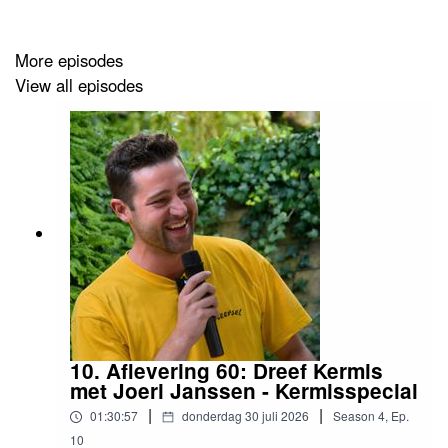
More episodes
View all episodes
10. Aflevering 60: Dreef Kermis
met Joeri Janssen - Kermisspecial
|
|
01:30:57
donderdag 30 juli 2026
Season
4
,
Ep.
10