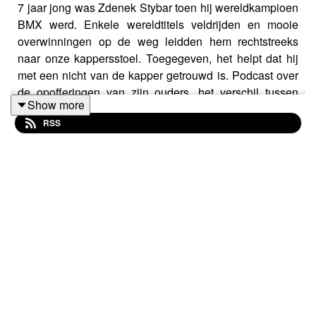
7 jaar jong was Zdenek Stybar toen hij wereldkampioen
BMX werd. Enkele wereldtitels veldrijden en mooie
overwinningen op de weg leidden hem rechtstreeks
naar onze kappersstoel. Toegegeven, het helpt dat hij
met een nicht van de kapper getrouwd is. Podcast over
de opofferingen van zijn ouders, het verschil tussen
Show more
crossen en wielerennen, hard werken versus ruw talent,
RSS
het leven na de koers en winnen op katsjoe botten. Deel
1, want het was ne lange.