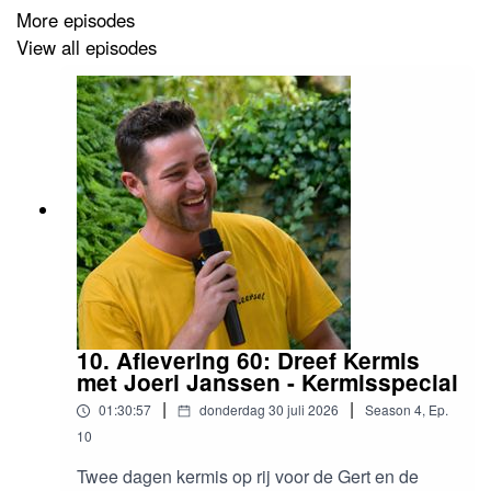
More episodes
View all episodes
10. Aflevering 60: Dreef Kermis
met Joeri Janssen - Kermisspecial
|
|
01:30:57
donderdag 30 juli 2026
Season
4
,
Ep.
10
Twee dagen kermis op rij voor de Gert en de