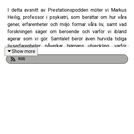
I detta avsnitt av Prestationspodden möter vi Markus
Heilig, professor i psykiatri, som berättar om hur våra
gener, erfarenheter och miljö formar våra liv, samt vad
forskningen säger om beroende och varför vi ibland
agerar som vi gör. Samtalet berör även hurvida tidiga
livserfarenheter påverkar hjärnans utveckling, varför
Show more
vissa människor är mer sårbara för psykisk ohälsa än
RSS
andra och vad vi kan göra för att skapa bättre
förutsättningar för välmående. Ett reflekterande avsnitt
som ger nya perspektiv på människans beteende och
våra livsval. Och ett avsnitt som peppar dig till att ta
ansvar över ditt liv och sårbarhet.
Köp hans bok: Ett utstakat öde
köp