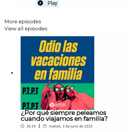
este episodio de PTPT: Preguntas Tontas Para
Play
Todos, hablamos de cómo identificar a un amigo
tóxico… ¡y también de ese momento incómodo en
el que te preguntas si tú podrías estar del otro
More episodes
lado!
View all episodes
¿Por qué siempre peleamos
cuando viajamos en familia?
|
36:59
martes, 3 de junio de 2025