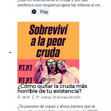
sentimos esa vergüenza ajena tan intensa al ver
ciertos videos, personas o incluso recordarnos a
Play
nosotros mismos? En este episodio de PTPT:
Preguntas Tontas Para Todos, exploramos el
origen del término, los comportamientos más
comunes que se consideran "cringe" hoy en día, y
por qué nos hacen encoger los hombros de
incomodidad.
¿Cómo quitar la cruda más
horrible de tu existencia?
|
48:25
martes, 20 de mayo de 2025
¿Te pasaste de copas y ahora sientes que te