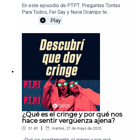
En este episodio de PTPT: Preguntas Tontas
Para Todos, Fer Gay y Nuria Ocampo te
comparten su experiencia real sobre las
Play
vacaciones familiares: esos momentos que
parecen mágicos en fotos, pero que en la práctica
pueden ser todo un desafío. Hablamos de los
conflictos comunes, las expectativas vs. la
realidad y cómo aprender a convivir y disfrutar,
incluso cuando las cosas se complican.
¿Qué es el cringe y por qué nos
hace sentir vergüenza ajena?
|
31:43
martes, 27 de mayo de 2025
¿Qué es exactamente el cringe y por qué