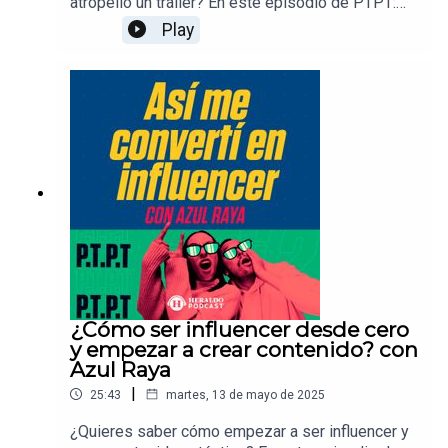
atropelló un tráiler? En este episodio de PTPT:
Preguntas Tontas Para Todos, te contamos cómo
Play
sobrevivir a la peor cruda de tu vida: desde
remedios caseros hasta lo que dice la ciencia.
¿Te imaginabas que la manzana puede ser la
solución a tus crudas?
¿Cómo ser influencer desde cero
y empezar a crear contenido? con
Azul Raya
|
25:43
martes, 13 de mayo de 2025
¿Quieres saber cómo empezar a ser influencer y