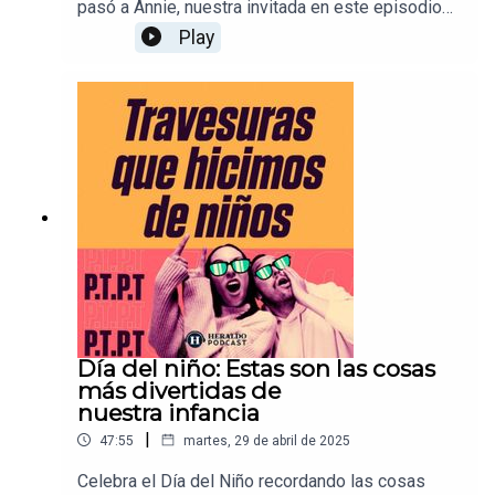
pasó a Annie, nuestra invitada en este episodio
especial para celebrar el Día de las Madres. En él,
Play
nos cuenta todas las cosas que NO puedes hacer
cuando estás embarazada, ¡y algunas que ni
siquiera te dicen! Pero afortunadamente, Annie,
en PTPT, hizo una lista con todo lo que aprendió y
nos la leyó completa. ¿Están listos para
escucharla?
Día del niño: Estas son las cosas
más divertidas de
nuestra infancia
|
47:55
martes, 29 de abril de 2025
Celebra el Día del Niño recordando las cosas