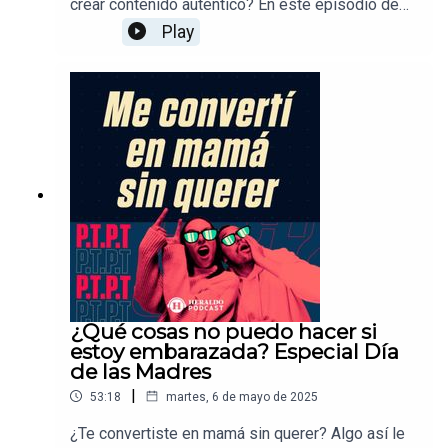
crear contenido auténtico? En este episodio de
PTPT, Fer Gay y Nuria Ocampo entrevistan a Azul
Play
Raya, quien nos revela cómo se convirtió en
influencer desde cero y cómo combina su vida en
redes con su carrera como artista plástica.
¿Qué cosas no puedo hacer si
estoy embarazada? Especial Día
de las Madres
|
53:18
martes, 6 de mayo de 2025
¿Te convertiste en mamá sin querer? Algo así le