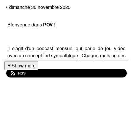
•
dimanche 30 novembre 2025
Bienvenue dans
POV
!
Il s'agit d'un podcast mensuel qui parle de jeu vidéo
avec un concept fort sympathique : Chaque mois un des
intervenants proposera un jeu vidéo que les deux autres
Show more
devront tester pendant au moins une heure et faire un
RSS
retour le mois d'après. (cela vous permettra d'avoir le
temps de le tester en même temps que nous aussi).
L'occasion de découvrir des petites pépites...ou pas.
Tout ça au milieu de news, d'expériences de jeu et de
question plus ou moins philosophiques sur le JV.
Chaque fin du mois, Thomas, Julien et Etienne
reviendront avec un.e invité.e différent.e à chaque fois
pour d'autres questions/news/test... Tout ça avec cet