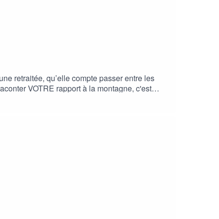
eune retraitée, qu’elle compte passer entre les
 raconter VOTRE rapport à la montagne, c'est
 les comptes « pourquoi tu grimpes », ou par
erci et RDV au prochain épisode ! *****CREDITS
ecommons.org/licenses/by/4.0/Téléchargement