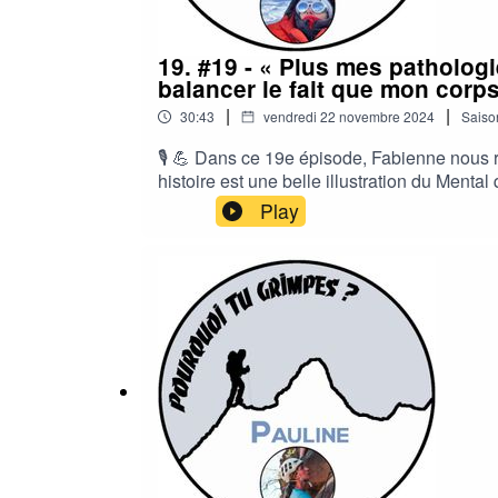
19. #19 - « Plus mes pathologi
balancer le fait que mon corp
|
|
30:43
vendredi 22 novembre 2024
Saiso
🎙️ 💪 Dans ce 19e épisode, Fabienne nous 
histoire est une belle illustration du Mental
monde, force, réalisation de soi... Merci 
Play
de FEMMES EN MONTAGNE 2024, à ANNECY, 
#Festival #Annecy #Cinéma #Montagne Si vo
micro !Envoyez-moi un message via Instagr
pas à me faire vos retours sur l'épisode, 
https://soundcloud.com/kvmusicprodLicence