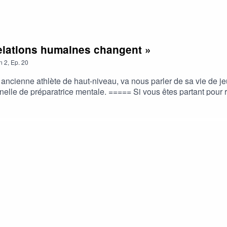
relations humaines changent »
n
2
,
Ep.
20
x, ancienne athlète de haut-niveau, va nous parler de sa vie de j
nnelle de préparatrice mentale. ===== Si vous êtes partant pour
 micro !Envoyez-moi un message via Instagram ou Facebook, sur
ez pas à me faire vos retours sur l'épisode, via ces liens ;-)M
tps://soundcloud.com/kvmusicprodLicence: https://www.creativ