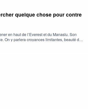
chercher quelque chose pour contre
ener en haut de l’Everest et du Manaslu. Son
ible. On y parlera croyances limitantes, beauté du
sé par Amélie Mauro, a été présenté au festival
//femmesenmontagne.com #FemmesEnMontagne
st avec grand plaisir que je vous recevrai au
ar mail à contact@pourquoitugrimpes.frN'hésitez
TS MUSIQUE :Titre: LeafAuteur: KVSource:
ment (5MB): https://auboutdufil.com/?id=509