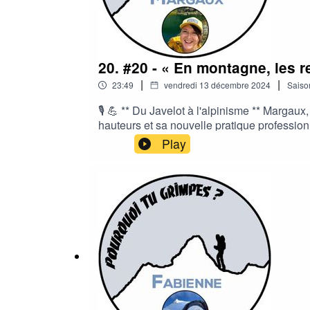
20. #20 - « En montagne, les 
|
|
23:49
vendredi 13 décembre 2024
Saiso
🎙️ 💪 ** Du Javelot à l'alpinisme ** Margau
hauteurs et sa nouvelle pratique professio
avec grand plaisir que je vous recevrai au
Play
mail à contact@pourquoitugrimpes.frN'hésit
MUSIQUE :Titre: LeafAuteur: KVSource: ht
(5MB): https://auboutdufil.com/?id=509