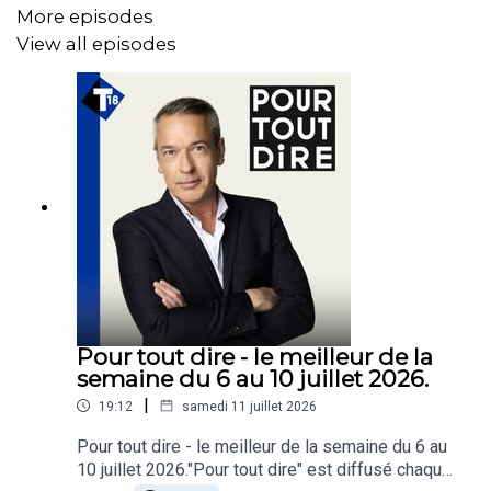
●
Hadrien MATHOUX,
directeur adjoint de la rédaction de
More episodes
Marianne
View all episodes
●
Noël MAMERE,
ancien député EELV
●
Emmanuel RIVIERE,
politologue
●
Florianne FINET,
journaliste spécialiste des questions
agricoles pour le média Contexte
●
Thomas PARIS,
professeur associé à HEC School of
management et directeur scientifique du Master MAC
(Média, art & création), chercheur au CNRS et auteur de
« Economie du cinéma » aux éditions La Découverte.
Pour tout dire - le meilleur de la
semaine du 6 au 10 juillet 2026.
"Pour Tout dire" est une émission présentée par
|
19:12
samedi 11 juillet 2026
Matthieu Croissandeau et diffusée chaque soir à 22h40
Pour tout dire - le meilleur de la semaine du 6 au
du lundi au vendredi sur la chaîne T18.
10 juillet 2026."Pour tout dire" est diffusé chaque