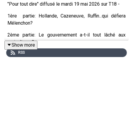
"Pour tout dire" diffusé le mardi 19 mai 2026 sur T18 -
1ère partie: Hollande, Cazeneuve, Ruffin...qui défiera
Mélenchon?
2ème partie: Le gouvernement a-t-il tout lâché aux
agriculteurs?
Show more
RSS
3ème partie: Le cinéma français doit-il avoir peur de
Bolloré?
Les sociétaires:
●
Pierre-Henri TAVOILLOT,
Maître de conférences à
Sorbonne Université et président du Collège de
Philosophie
●
Nathalie SCHUCK,
grand reporter au Point
●
Carl MEEUS,
rédacteur en chef du Figaro Magazine