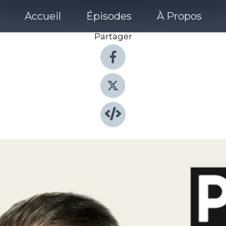
Accueil
Épisodes
À Propos
Partager