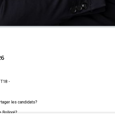
26
 T18 -
tager les candidats?
e Bolloré?