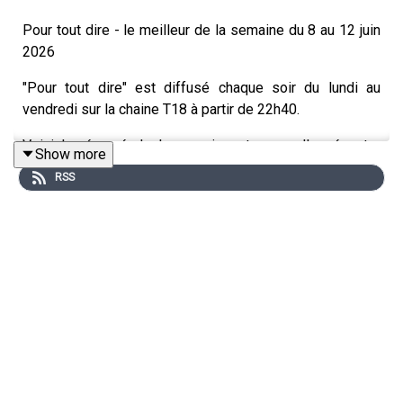
Pour tout dire - le meilleur de la semaine du 8 au 12 juin
2026
"Pour tout dire" est diffusé chaque soir du lundi au
vendredi sur la chaine T18 à partir de 22h40.
Voici le résumé de la semaine et vous allez écouter
Show more
dans l'ordre:
RSS
●
Véronique BÉCHU
, membre de la CIIVISE (Commission
Indépendante sur l'Inceste et les Violences Sexuelles
faites aux Enfants ) a donné plus de 20 ans de sa vie à la
traque des pédocriminels en ligne. Ancienne
commandante de l'office mineur, elle a quitté la Police
pour travailler à la prévention de ces drames avec
l'association E-Enfance, et alerter les Français sur les
dangers que courent leurs enfants. "Quand on est au
coeur du système, on sait que les enfants ne sont pas
protégés".