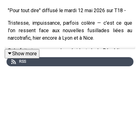
"Pour tout dire" diffusé le mardi 12 mai 2026 sur T18 -
Tristesse, impuissance, parfois colère — c'est ce que
l'on ressent face aux nouvelles fusillades liées au
narcotrafic, hier encore à Lyon et à Nice.
Cela fait cinq ans que le président de la République a
Show more
déclaré la guerre au trafic de drogue. Depuis, on a tout
RSS
essayé : opérations « place nette », déploiements de
CRS, démantèlement de filières, arrestations de chefs
de réseaux, saisies massives, réformes législatives,
concentration des moyens policiers et judiciaires —
jusqu'à la création d'un parquet national anticriminalité,
calqué sur le modèle antiterroriste.
Et pourtant. Les morts continuent.
On accueille
Nathalie SCHUCK,
grand reporter au Point et
auteure de « Le Cardinal - Les combats et ambitions de