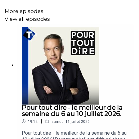
Bruno Retailleau, le nouvel homme fort de la droite » aux
éditions Robert Laffont et
Anouck FOURMIGUE,
More episodes
secrétaire générale du syndicat des commissaires de la
View all episodes
Police nationale.
Les sociétaires:
Pascal BLANCHARD,
historien, chercheur associé à
l’Université de Lausanne, spécialiste en histoire du "fait
colonial",
●
Frédéric DABI,
directeur général Opinion du groupe
IFOP
●
Louis HAUSALTER,
journaliste politique au Figaro
Pour tout dire - le meilleur de la
●
Sibeth NDIAYE,
fondatrice du cabinet Posidonie
semaine du 6 au 10 juillet 2026.
Conseil et ancienne porte-parole du gouvernement
|
19:12
samedi 11 juillet 2026
Pour tout dire - le meilleur de la semaine du 6 au