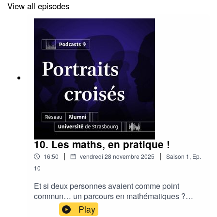
l’Université de Strasbourg et l’Université de Nancy.
View all episodes
Captation, montage
: Eléa Héberlé
Voix off :
Eléa Héberlé - Laetitia Sciacca
Identité sonore :
Université de Strasbourg
Production
: Agnès Villanueva - Service relations
Alumni - Université de Strasbourg
10. Les maths, en pratique !
|
|
16:50
vendredi 28 novembre 2025
Saison
1
,
Ep.
10
Et si deux personnes avaient comme point
commun… un parcours en mathématiques ?
Dans cet épisode, vous entendrez Thomas
Play
Barthelmé et Colin Holler. Le premier est