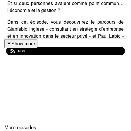
Et si deux personnes avaient comme point commun…
l’économie et la gestion ?
Dans cet épisode, vous découvrirez le parcours de
Gianfabio Inglese - consultant en stratégie d’entreprise
et en innovation dans le secteur privé - et Paul Labic -
docteur en sciences de gestion et chercheur au
Show more
laboratoire BETA de l’Université de Strasbourg. Tous
RSS
les deux ont fait un master en management des projets
internationaux à la Faculté des sciences économiques
et de gestion de Strasbourg (FSEG).
Intervenants
:
Gianfabio Inglese, consultant en stratégie d’entreprise et
en innovation
Paul Labic, chargé de recherche, laboratoire BETA de
More episodes