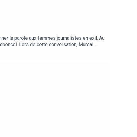
nner la parole aux femmes journalistes en exil. Au
amboncel. Lors de cette conversation, Mursal
assion pour le métier de journaliste. Merci au