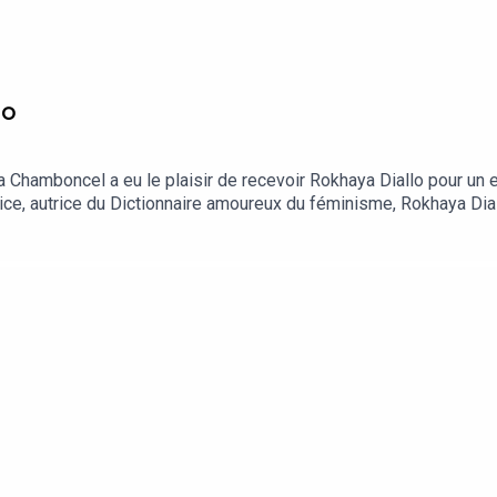
lo
Chamboncel a eu le plaisir de recevoir Rokhaya Diallo pour un e
satrice, autrice du Dictionnaire amoureux du féminisme, Rokhaya Di
ent, de féminisme, de luttes antiracistes, de prise de parole e
nregistré en public lors d’un événement en public au Point Ephé