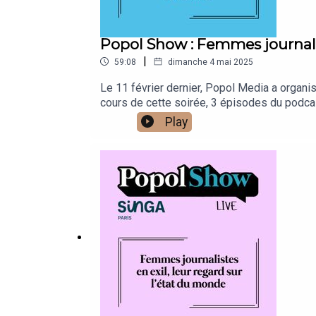
Popol Show : Femmes journali
|
59:08
dimanche 4 mai 2025
Le 11 février dernier, Popol Media a organis
cours de cette soirée, 3 épisodes du podcas
Sayas (Afghanistan), Asal Asabian (Iran) et 
Play
Point Ephémère d'avoir accueilli cet événem