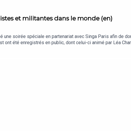
stes et militantes dans le monde (en)
é une soirée spéciale en partenariat avec Singa Paris afin de do
t ont été enregistrés en public, dont celui-ci animé par Léa Ch
Halima Karimi (Afghanistan) ont partagé leur engagement et leur p
ent !NB : ce podcast est en anglais