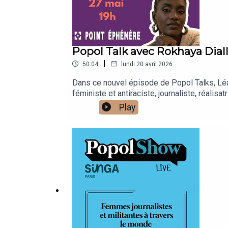
Popol Talk avec Rokhaya Dial
|
50:04
lundi 20 avril 2026
Dans ce nouvel épisode de Popol Talks, Léa 
féministe et antiraciste, journaliste, réali
combats.Elles ont parlé ensemble d’engagem
Play
dense, incarné, sans détour. NB : épisode e