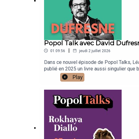
Popol Talk avec David Dufres
|
01:09:56
jeudi 2 juillet 2026
Dans ce nouvel épisode de Popol Talks, Léa 
publié en 2025 un livre aussi singulier que 
grand-mère, Françoise d'Eaubonne, écrivaine
Play
livre, de l'héritage de Françoise d'Eaubonne
nos engagements. 🎙️ Épisode enregistré en 
Popol est très simple : laissez une note, un
chaque recommandation et chaque partage co
l'écoutent, le partagent et le font vivre. Mer
https://popol-media.com/abonnement/