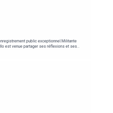
nregistrement public exceptionnel.Militante
allo est venue partager ses réflexions et ses
t de politique (bien évidemment). Un échange
mère à Paris le 27 mai 2025