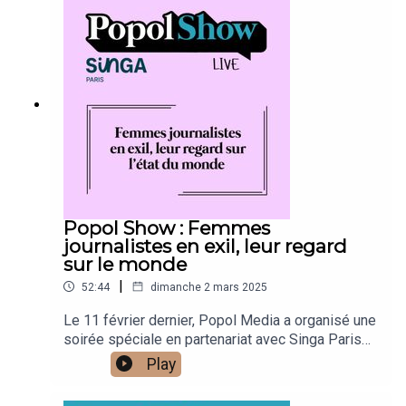
ci animé par Léa Chamboncel. Lors de cette
conversation, Mursal Sayas (Afghanistan), Asal
Asabian (Iran) et Halima Karimi (Afghanistan) ont
partagé leur engagement et leur passion pour le
métier de journaliste. Merci au Point Ephémère
d'avoir accueilli cet événement !NB : ce podcast
est en anglais
Popol Show : Femmes
journalistes en exil, leur regard
sur le monde
|
52:44
dimanche 2 mars 2025
Le 11 février dernier, Popol Media a organisé une
soirée spéciale en partenariat avec Singa Paris
afin de donner la parole aux femmes journalistes
Play
en exil. Au cours de cette soirée, 3 épisodes du
podcast ont été enregistrés en public, dont celui-