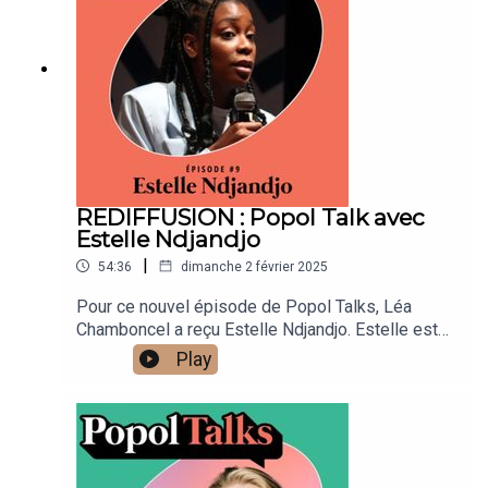
REDIFFUSION : Popol Talk avec
Estelle Ndjandjo
|
54:36
dimanche 2 février 2025
Pour ce nouvel épisode de Popol Talks, Léa
Chamboncel a reçu Estelle Ndjandjo. Estelle est
journaliste indépendante (radio, podcast, presse
Play
écrite) et réalise notamment des documentaires
audio où elle mêle habilement l'intime et le
politique. Estelle est également porte-parole de
l'Association des journalistes antiracistes et
racisé•es (AJAR). Elles ont parlé ensemble