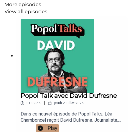
More episodes
View all episodes
Vous pouvez aussi retrouver tous nos contenus sur
notre nouveau
site Internet
🤩
Musique originale : Julien Montcouquiol
Popol Talk avec David Dufresne
|
01:09:56
jeudi 2 juillet 2026
Dans ce nouvel épisode de Popol Talks, Léa
Chamboncel reçoit David Dufresne. Journaliste,
réalisateur, auteur et fondateur du média Au
Play