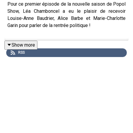
Pour ce premier épisode de la nouvelle saison de Popol
Show, Léa Chamboncel a eu le plaisir de recevoir
Louise-Anne Baudrier, Alice Barbe et Marie-Charlotte
Garin pour parler de la rentrée politique !
Show more
Vous aimez cet épisode ? N'hésitez pas à le partager et
RSS
à laisser un commentaire !
*** SOUTENEZ-NOUS POUR GARANTIR NOTRE
INDÉPENDANCE ***
Vous pouvez désormais soutenir Popol à travers des
dons défiscalisés, retrouvez toutes les informations
ici
!