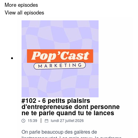
Bonne écoute 🧡
More episodes
View all episodes
Me retrouver ⬇️
🌸 Sur Instagram :
https://www.instagram.com/paulinemielza/
🌸 Réserve ton appel découverte :
https://cal.com/paulinemielza/30min
🎁 Quiz “10 questions pour trouver TA façon de
communiquer (et attirer + de clients)” :
#102 - 6 petits plaisirs
https://tally.so/r/mBLQx5
d'entrepreneuse dont personne
ne te parle quand tu te lances
|
15:39
lundi 27 juillet 2026
On parle beaucoup des galères de