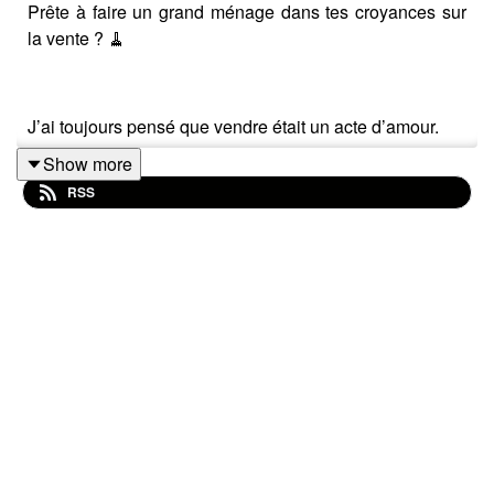
Prête à faire un grand ménage dans tes croyances sur
la vente ? 🧹
J’ai toujours pensé que vendre était un acte d’amour.
Show more
Pour toi. Pour ton business. Et pour ta cliente.
RSS
Au programme :
On va déconstruire tes idées reçues sur la vente
Je te montre pourquoi ne pas vendre est en fait
égoïste
Et surtout, comment vendre avec éthique, cœur et
respect de l’autre