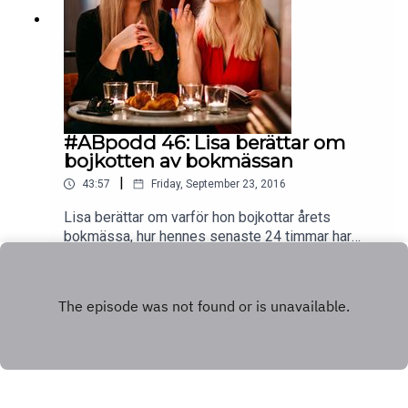
#ABpodd 46: Lisa berättar om
bojkotten av bokmässan
|
43:57
Friday, September 23, 2016
Lisa berättar om varför hon bojkottar årets
bokmässa, hur hennes senaste 24 timmar har
varit, och droppar en BOMB mot slutet.
Play