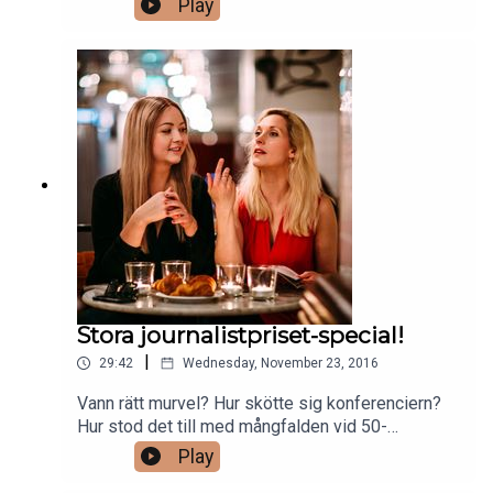
Play
sexuella trakasserier och desinformation online.
Alex Schulman hyllas - TV4 dissas. Och hur
många kvinnliga experter tål egentligen den
svenska offentligheten?
Stora journalistpriset-special!
|
29:42
Wednesday, November 23, 2016
Vann rätt murvel? Hur skötte sig konferenciern?
Hur stod det till med mångfalden vid 50-
årsjubileet? Margret & Lisa direktrapporterar från
Play
kvällens glittrande gala på Grand.