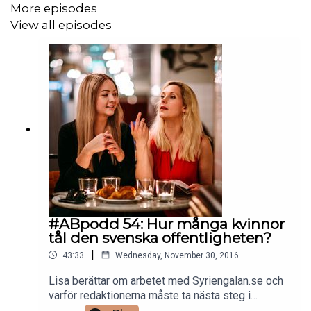
More episodes
View all episodes
#ABpodd 54: Hur många kvinnor
tål den svenska offentligheten?
|
43:33
Wednesday, November 30, 2016
Lisa berättar om arbetet med Syriengalan.se och
varför redaktionerna måste ta nästa steg i
bevakningen av Syrien. Margret analyserar