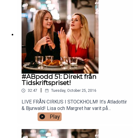
journalistpris och Medieutredningens förslag.
#ABpodd 51: Direkt från
Tidskriftspriset!
|
32:47
Tuesday, October 25, 2016
LIVE FRÅN CIRKUS I STOCKHOLM! It’s Atladottir
& Bjurwald! Lisa och Margret har varit på
Tidskriftsgalan under kvällen och rapporterar från
Play
minglet via utdelningen och kommenterar alla
kategorier!