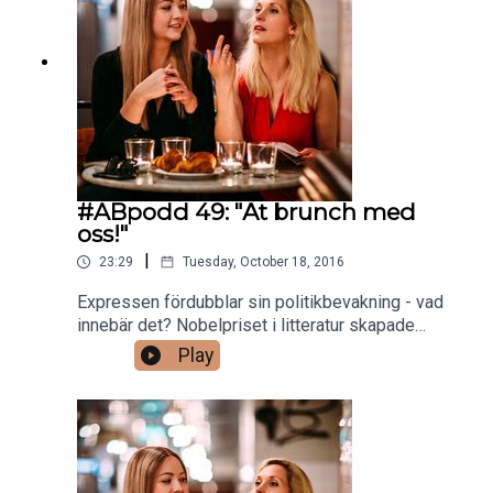
#ABpodd 49: "Ät brunch med
oss!"
|
23:29
Tuesday, October 18, 2016
Expressen fördubblar sin politikbevakning - vad
innebär det? Nobelpriset i litteratur skapade
tumult på landets redaktioner + vi vill bjuda er på
Play
brunch!