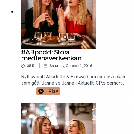
#ABpodd: Stora
mediehaveriveckan
|
38:51
Saturday, October 1, 2016
Nytt avsnitt Atladottir & Bjurwald om medieveckan
som gått. Janne vs Janne i Aktuellt, GP:s oerhört
tveksamma debattpublicering + lite Justin Bieber.
Play