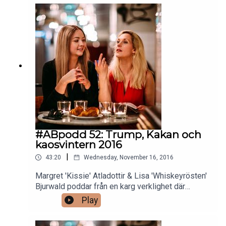
#ABpodd 52: Trump, Kakan och
kaosvintern 2016
|
43:20
Wednesday, November 16, 2016
Margret 'Kissie' Atladottir & Lisa 'Whiskeyrösten'
Bjurwald poddar från en karg verklighet där
nätmobbare lyckas stoppa reklamkampanjer - och
Play
tar plats i Vita Huset. Dessutom snackar vi
mediebashing, bevakningen av valet i USA,