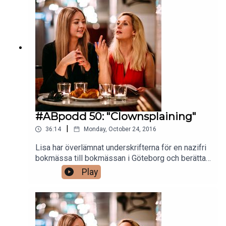
#ABpodd 50: "Clownsplaining"
|
36:14
Monday, October 24, 2016
Lisa har överlämnat underskrifterna för en nazifri
bokmässa till bokmässan i Göteborg och berättar
allt om det. Margret är sur för att alla är så sena
Play
på bollen med clownspaningar och så går vi
genom veckans mediesnackisar – live från
Scandic Haymarkets söndagsbrunch.