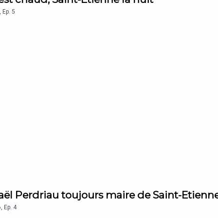
,
Ep.
5
Gaël Perdriau toujours maire de Saint-Etienn
6
,
Ep.
4