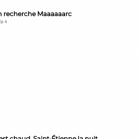
on recherche Maaaaaarc
Ep.
6
est chaud, Saint-Étienne la nuit