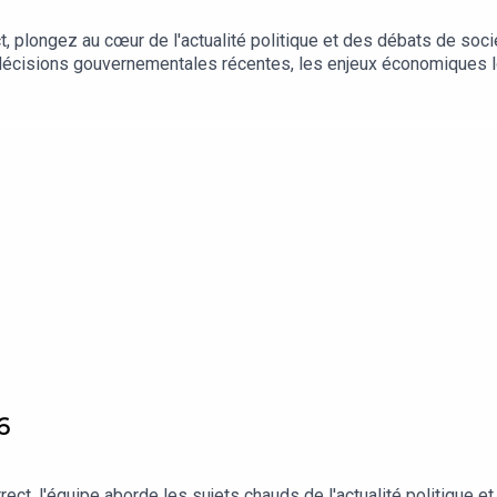
t, plongez au cœur de l'actualité politique et des débats de so
s décisions gouvernementales récentes, les enjeux économiques lo
tues, nous vous offrons un regard éclairé sur les dynamiques d
rendez-vous incontournable pour rester informé et stimuler vot
6
ect, l'équipe aborde les sujets chauds de l'actualité politique e