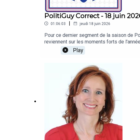
PolitiGuy Correct - 18 juin 202
|
01:06:03
jeudi 18 juin 2026
Pour ce dernier segment de la saison de Poli
reviennent sur les moments forts de l'année
clore cette saison en beauté, présenté par
Play