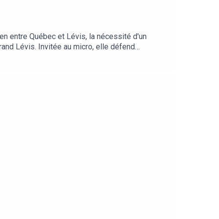
and Lévis. Invitée au micro, elle défend
la région, qui surmonterait les critiques
e main-d'œuvre. Tout en saluant le rétablissement
n et l'adoption d'une clause grand-père pour
la Chaudière-