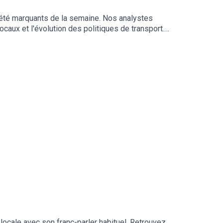
ciété marquants de la semaine. Nos analystes
caux et l'évolution des politiques de transport.
e notre société afin de mieux comprendre le
re réflexion sur les grands enjeux contemporains.
t locale avec son franc-parler habituel. Retrouvez