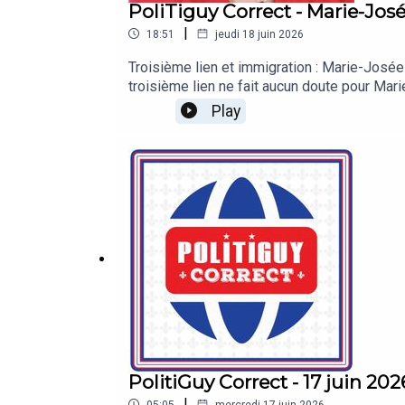
PoliTiguy Correct - Marie-Jos
|
18:51
jeudi 18 juin 2026
Troisième lien et immigration : Marie-Josée (CCIGL) interpelle le gouvernement Face
troisième lien ne fait aucun doute pour Mar
ardemment l'idée d'un pont périphérique à l'
Play
esthétiques et obtiendrait, selon elle, l'appui d'une majorité de résidents de 
première ministre sur sa tribune, la dirige
du Programme de l'expérience québécoise (PE
conserver les talents déjà intégrés. Un ent
Appalaches.https://cciglevis.ca/actualites/
PolitiGuy Correct - 17 juin 202
|
05:05
mercredi 17 juin 2026