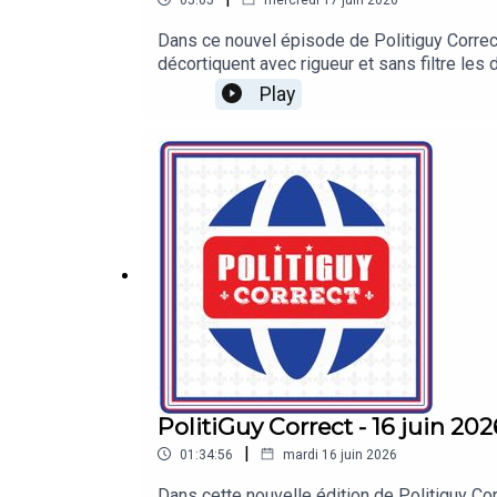
Dans ce nouvel épisode de Politiguy Correc
décortiquent avec rigueur et sans filtre le
Entre discussions animées et analyses poin
Play
monde qui nous entoure. Ne manquez pas ce 
PolitiGuy Correct - 16 juin 202
|
01:34:56
mardi 16 juin 2026
Dans cette nouvelle édition de Politiguy Corr