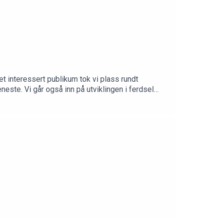
 interessert publikum tok vi plass rundt
neste. Vi går også inn på utviklingen i ferdsel
adalen og hvordan hun tenker forvalting og oppsyn
tdoor AS