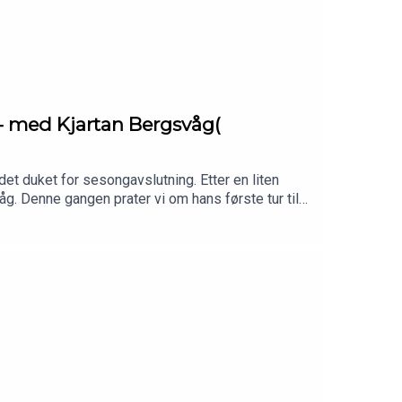
s - med Kjartan Bergsvåg(
et duket for sesongavslutning. Etter en liten
. Denne gangen prater vi om hans første tur til
ttps://www.patreon.com/c/podkastenutelivBesøk min