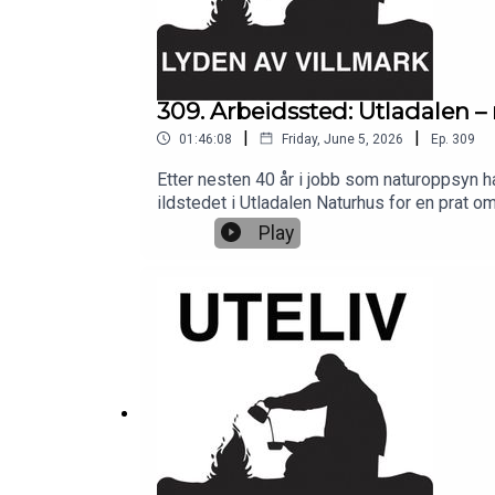
309. Arbeidssted: Utladalen
|
|
01:46:08
Friday, June 5, 2026
Ep.
309
Etter nesten 40 år i jobb som naturoppsyn h
ildstedet i Utladalen Naturhus for en prat o
som har foregått i samme periode, hvilke ut
Play
er rustet for oppgaven.Bli med i turlaget