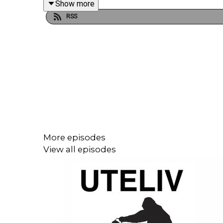
Show more
Men i like stor grad prater vi om hvordan Christer 
RSS
Bli med i turlaget på
Patreon
Besøk min kommersielle samarbeidspartner
Baren
More episodes
View all episodes