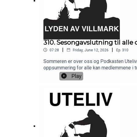
310. Sesongavslutning til alle
|
|
07:28
Friday, June 12, 2026
Ep.
310
Sommeren er over oss og Podkasten Uteliv ta
oppsummering for alle kan medlemmene i tur
Alaska og Canada, og her blir det både oppl
Play
kommersielle samarbeidspartner Barents Ou