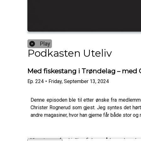
Play
Podkasten Uteliv
Med fiskestang i Trøndelag – med 
Ep.
224
•
Friday, September 13, 2024
Denne episoden ble til etter ønske fra medlemmer
Christer Rognerud som gjest. Jeg syntes det hørte
andre magasiner, hvor han gjerne får både stor og 
Vi prater om forskjellige fiskeområder og hvorda