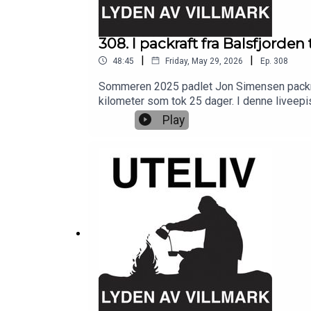
308. I packraft fra Balsfjorde
|
|
48:45
Friday, May 29, 2026
Ep.
308
Sommeren 2025 padlet Jon Simensen packraft 
kilometer som tok 25 dager. I denne liveepis
tilfører naturopplevelsen når turen blir til
Play
ekspedisjoner sammen med Johanne Sundby.