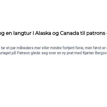
 og en langtur i Alaska og Canada til patron
r et par måneders mer eller mindre fortjent ferie, men først er d
laget på Patreon glede seg over en ny prat med Kjartan Bergsvåg
evelser og praktiske tips.Bli med i gjengen og få full tilgangh
tdoor ASBesøk Himmelblå Brygge for livepodd 22. jul