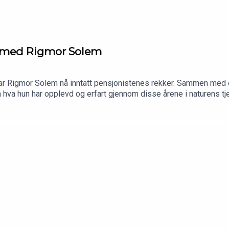
 – med Rigmor Solem
ar Rigmor Solem nå inntatt pensjonistenes rekker. Sammen med et
m hva hun har opplevd og erfart gjennom disse årene i naturens tje
fordringer Rigmor ser innen forvaltningen av Jotunheimen og Utl
 på PatreonBesøk min kommersielle samarbeidspartner Barents Ou