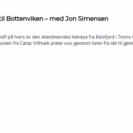
n til Bottenviken – med Jon Simensen
på tvers av den skandinaviske halvøya fra Balsfjord i Troms til
oden fra Camp Villmark prater oss gjennom turen fra idé til gjenn
 en ekspedisjon med et konkret mål. Dette er også noe Jon har skre
Bli med i turlaget på PatreonBesøk min kommersielle samarbe