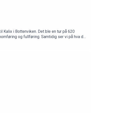
 Kalix i Bottenviken. Det ble en tur på 620
omføring og fullføring. Samtidig ser vi på hva det
vet om i fjorårets bokutgivelse Kortreiste
idspartner Barents Outdoor AS