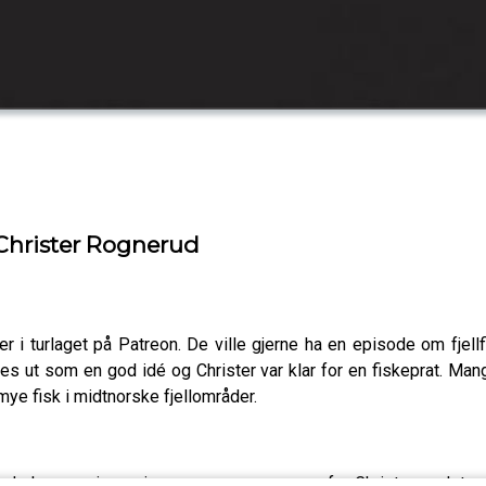
Christer Rognerud
 i turlaget på Patreon. De ville gjerne ha en episode om fjell
s ut som en god idé og Christer var klar for en fiskeprat. Mange
mye fisk i midtnorske fjellområder.
n de kan angripes gjennom sesongen – og for Christer er det eg