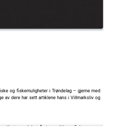
fiske og fiskemuligheter i Trøndelag – gjerne med
 av dere har sett artiklene hans i Villmarksliv og
entlig ingen del av året som ikke er fiskesesong.