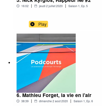
|
|
16:02
jeudi 2 juillet 2020
Saison
1
,
Ep.
5
Play
6. Mathieu Forget, la vie en l'air
|
|
38:39
dimanche 2 août 2020
Saison
1
,
Ep.
6