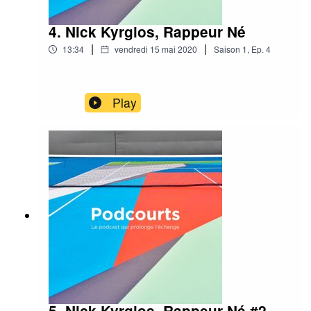
4. Nick Kyrgios, Rappeur Né
|
|
13:34
vendredi 15 mai 2020
Saison
1
,
Ep.
4
Play
5. Nick Kyrgios, Rappeur Né #2