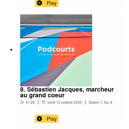
Play
8. Sébastien Jacques, marcheur
au grand coeur
|
|
51:25
lundi 12 octobre 2020
Saison
1
,
Ep.
8
Play