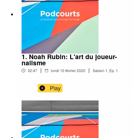
1. Noah Rubin: L'art du joueur-
nalisme
|
|
32:47
lundi 10 février 2020
Saison
1
,
Ep.
1
Play