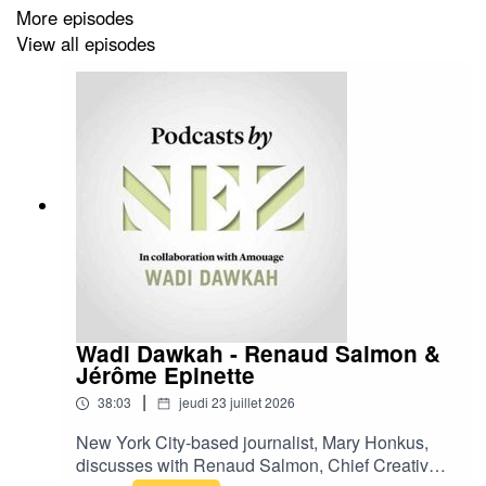
More episodes
View all episodes
----
Podcasts by Nez, the audio channel for the olfactory
culture
-
https://podcasts.bynez.com
---
Find all our podcasts on the usual platforms (
Spotify
,
Deezer
,
Amazon Music
,
Apple Podcasts
)
Wadi Dawkah - Renaud Salmon &
Jérôme Epinette
|
38:03
jeudi 23 juillet 2026
New York City-based journalist, Mary Honkus,
discusses with Renaud Salmon, Chief Creative