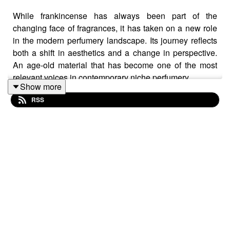
While frankincense has always been part of the
changing face of fragrances, it has taken on a new role
in the modern perfumery landscape. Its journey reflects
both a shift in aesthetics and a change in perspective.
An age-old material that has become one of the most
relevant voices in contemporary niche perfumery.
Show more
In this episode, Dominique Roques — a sourcer of
RSS
natural ingredients for the perfume industry for over 30
years and tasked with establishing the revival project of
this precious tree in Wadi Dawkah — discusses with
Yohan Cervi, critic and lecturer on the history of modern
perfumery to trace the journey of this iconic ingredient
through the world of fragrance creation.
This podcast is available only in English.