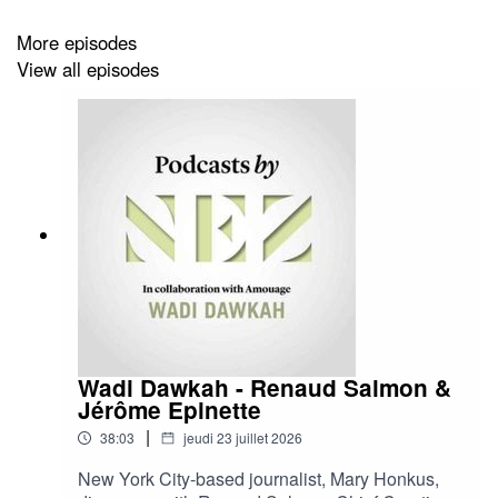
---
More episodes
Retrouvez tous nos podcasts sur les plates-formes
View all episodes
habituelles (
Spotify
,
Deezer
,
Amazon Music
,
Apple
Podcasts
,
Youtube
)
Wadi Dawkah - Renaud Salmon &
Jérôme Epinette
|
38:03
jeudi 23 juillet 2026
New York City-based journalist, Mary Honkus,