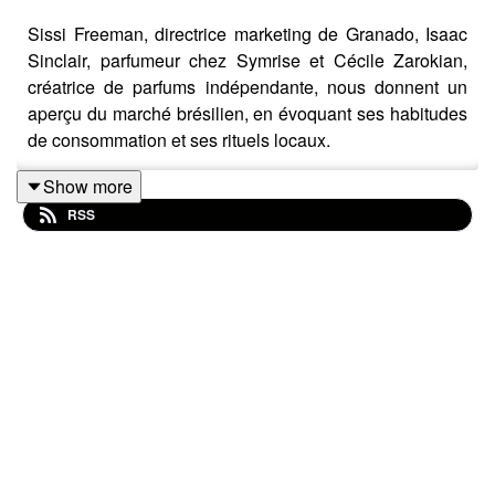
Sissi Freeman, directrice marketing de Granado, Isaac
Sinclair, parfumeur chez Symrise et Cécile Zarokian,
créatrice de parfums indépendante, nous donnent un
aperçu du marché brésilien, en évoquant ses habitudes
de consommation et ses rituels locaux.
Une table ronde enregistrée lors de la Paris Perfume
Show more
Week 2025 et animée par Guillaume Tesson.
RSS
Ce podcast est disponible uniquement en anglais.
----
Podcasts by Nez, le rendez-vous audio de la culture
olfactive -
https://podcasts.bynez.com