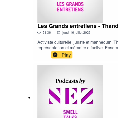
Les Grands entretiens - Thand
|
51:36
jeudi 16 juillet 2026
Activiste culturelle, juriste et mannequin
représentation et mémoire olfactive. Ensembl
valorisation des patrimoines immatériels et
Play
mené par Clément Paradis.Ce podcast est di
https://podcasts.bynez.com---Retrouvez tou