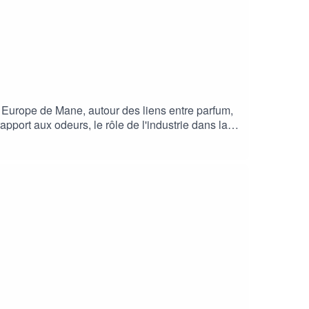
g Europe de Mane, autour des liens entre parfum,
apport aux odeurs, le rôle de l'industrie dans la
usqu'à la chaîne d'approvisionnement.Un entretien
vous audio de la culture olfactive -
zer, Amazon Music, Apple Podcasts, Youtube)