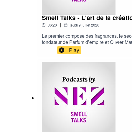
Smell Talks - L'art de la créa
|
36:20
jeudi 9 juillet 2026
Le premier compose des fragrances, le seco
fondateur de Parfum d’empire et Olivier Ma
parfumerie indépendante, en alliant libert
Play
par Sarah Bouasse.---- Podcasts by Nez, le 
plates-formes habituelles (Spotify, Deeze