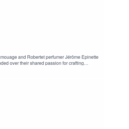
 Amouage and Robertet perfumer Jérôme Epinette
ded over their shared passion for crafting
imagines the use of frankincense.This podcast is
s.bynez.com---Find all our podcasts on the usual