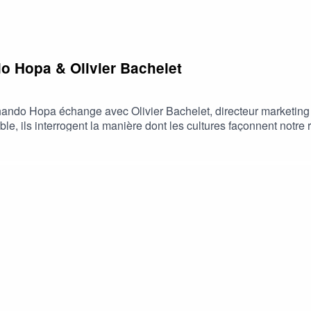
o Hopa & Olivier Bachelet
, Thando Hopa échange avec Olivier Bachelet, directeur marketin
e, ils interrogent la manière dont les cultures façonnent notre r
 les conditions d'une représentation plus juste, de la création j
sponible en anglais uniquement.---- Podcasts by Nez, le rendez-
s nos podcasts sur les plates-formes habituelles (Spotify, Dee