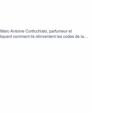
Marc-Antoine Corticchiato, parfumeur et
iquent comment ils réinventent les codes de la
 lors de la Grasse Perfume Week 2025 et animée
nez.com---Retrouvez tous nos podcasts sur les