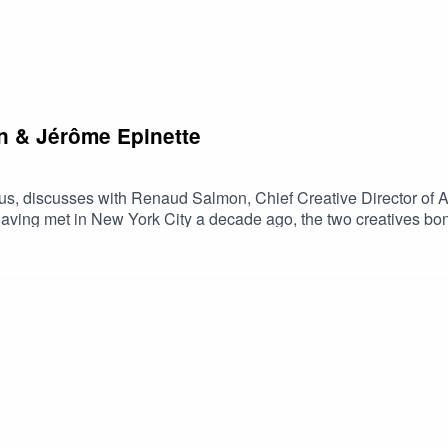
 & Jérôme Epinette
us, discusses with Renaud Salmon, Chief Creative Director of
 Having met in New York City a decade ago, the two creatives bon
 floral gourmand fragrance that celebrates Omani heritage and re
ez, the audio channel for the olfactory culture - https://podcast
 Apple Podcasts)