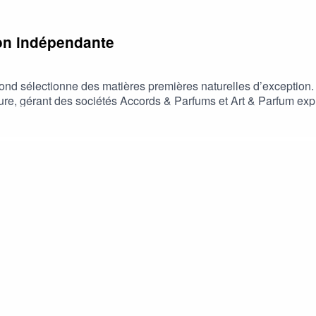
tion indépendante
nd sélectionne des matières premières naturelles d’exception. 
ure, gérant des sociétés Accords & Parfums et Art & Parfum expl
é créative et excellence technique.Une table ronde enregistrée
rendez-vous audio de la culture olfactive - https://podcasts.by
r, Amazon Music, Apple Podcasts, Youtube)