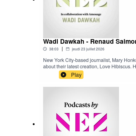
Wadi Dawkah - Renaud Salmon
|
38:03
jeudi 23 juillet 2026
New York City-based journalist, Mary Honk
about their latest creation, Love Hibiscus.
fragrances. Their path together led to this
Play
available only in English.---- Podcasts by N
platforms (Spotify, Deezer, Amazon Music,