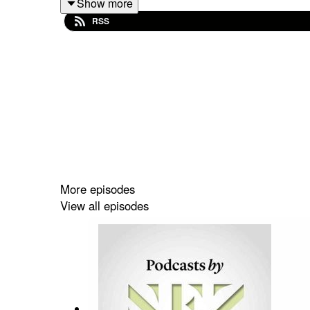
Show more
RSS
Podcasts by Nez, le rendez-vous audio de la cultur
---
Retrouvez tous nos podcasts sur les plates-formes
More episodes
View all episodes