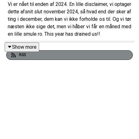
Vi er nået til enden af 2024. En lille disclaimer, vi optager
dette afsnit slut november 2024, så hvad end der sker af
ting i december, dem kan vi ikke forholde os til. Og vi tør
næsten ikke sige det, men vi håber vi får en måned med
en lille smule ro. This year has drained us!!
Show more
RSS
2024 bød på naturkatastrofer som oversvømmelser,
skovbrande og varmebølger satte klimaet på
dagsordenen verden over - kæmpe oversvømmelser i
syd og øst europa, så det er ikke bare længere i det
globale syd, men også vores naboer. Kings Charles og
prinsesse Kate fik begge diagnosen kræft. Israel i krig
med Gaza, Iran, Libanon. Dua Lipa kom på forsiden af
TIMES 100 List Of The World’s Most Influential People.
Og dette er kun få af de punkter vi udfolder i dagens
afsnit!