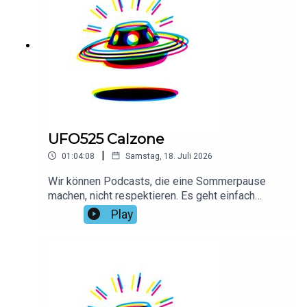
UFO525 Calzone
|
01:04:08
Samstag, 18. Juli 2026
Wir können Podcasts, die eine Sommerpause
machen, nicht respektieren. Es geht einfach
nichtVielen Dank an Max für das Intro!Hier findest
Play
du alle Infos und Rabatte unserer Werbepartner:
linktr.ee/daspodcastufo