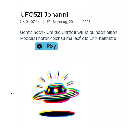
UFO521 Johanni
|
01:07:14
Samstag, 20. Juni 2026
Geht’s noch? Um die Uhrzeit willst du noch einen
Podcast hören? Schau mal auf die Uhr! Kannst du
auch morgen hören den Kram jetzt gehts in die
Play
FalleVielen Dank an Hendrik für das Intro!Hier
findest du alle Infos und Rabatte unserer
Werbepartner: linktr.ee/daspodcastufo