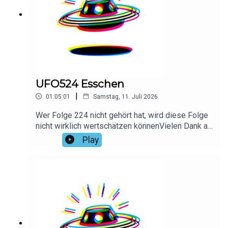
UFO524 Esschen
|
01:05:01
Samstag, 11. Juli 2026
Wer Folge 224 nicht gehört hat, wird diese Folge
nicht wirklich wertschätzen könnenVielen Dank an
Benedikt für das Intro!Hier findest du alle Infos
Play
und Rabatte unserer Werbepartner:
linktr.ee/daspodcastufo