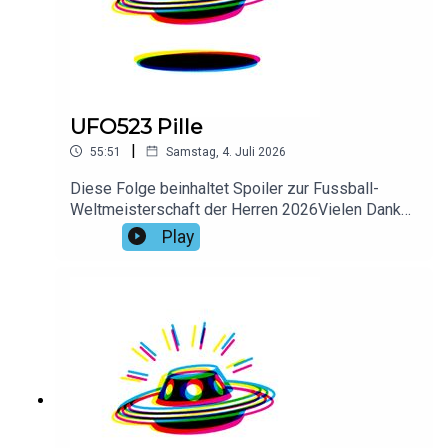
UFO523 Pille
|
55:51
Samstag, 4. Juli 2026
Diese Folge beinhaltet Spoiler zur Fussball-
Weltmeisterschaft der Herren 2026Vielen Dank
an Manni für das Intro!Hier findest du alle Infos
Play
und Rabatte unserer Werbepartner:
linktr.ee/daspodcastufo