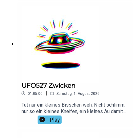
unserer Werbepartner: linktr.ee/daspodcastufo
UFO527 Zwicken
|
01:05:00
Samstag, 1. August 2026
Tut nur ein kleines Bisschen weh. Nicht schlimm,
nur so ein kleines Kneifen, ein kleines Au damit
ihr merkt, was es heißt zu fühlenVielen Dank an
Play
Max für das Intro!