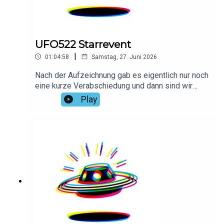
UFO522 Starrevent
|
01:04:58
Samstag, 27. Juni 2026
Nach der Aufzeichnung gab es eigentlich nur noch
eine kurze Verabschiedung und dann sind wir
gegangen. Da habt ihr nichts verpasstVielen Dank
Play
an Herr J. Fischer für das Intro!Hier findest du alle
Infos und Rabatte unserer Werbepartner:
linktr.ee/daspodcastufo