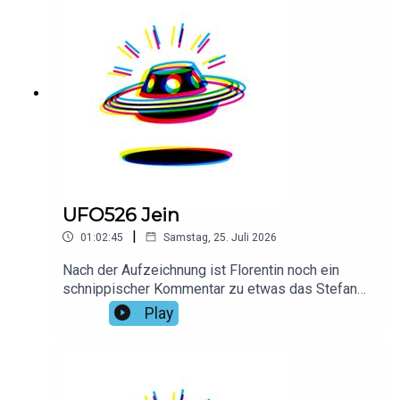
UFO526 Jein
|
01:02:45
Samstag, 25. Juli 2026
Nach der Aufzeichnung ist Florentin noch ein
schnippischer Kommentar zu etwas das Stefan
gesagt hat eingefallen, den er hier gerne
Play
nachreichen würden: „Haha, das sieht man dir
an!“Vielen Dank an Marvin für das Intro!Hier
findest du alle Infos und Rabatte unserer
Werbepartner: linktr.ee/daspodcastufo