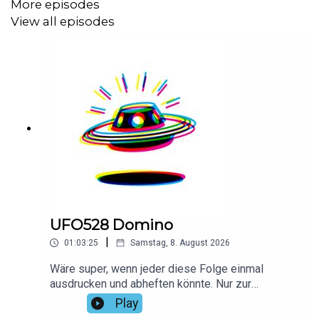
More episodes
View all episodes
UFO528 Domino
|
01:03:25
Samstag, 8. August 2026
Wäre super, wenn jeder diese Folge einmal
ausdrucken und abheften könnte. Nur zur
Sicherheit. Danke!Vielen Dank an Lars für das
Play
Intro!Hier findest du alle Infos und Rabatte