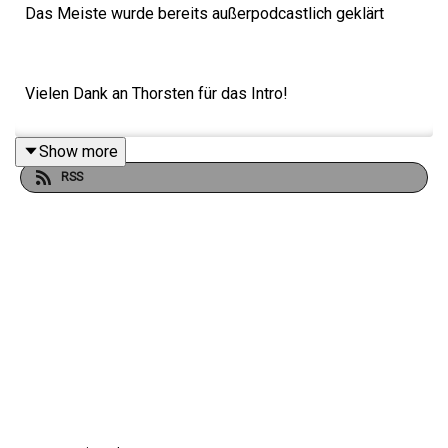
Das Meiste wurde bereits außerpodcastlich geklärt
Vielen Dank an Thorsten für das Intro!
Show more
Hier findest du alle Infos und Rabatte unserer
RSS
Werbepartner:
linktr.ee/daspodcastufo
Hier findest du alle Infos und Rabatte unserer
Werbepartner:
linktr.ee/daspodcastufo