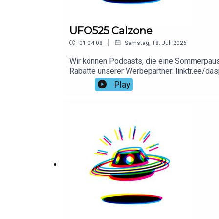
UFO525 Calzone
|
01:04:08
Samstag, 18. Juli 2026
Wir können Podcasts, die eine Sommerpause m
Rabatte unserer Werbepartner: linktr.ee/da
Play