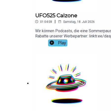
UFO525 Calzone
|
01:04:08
Samstag, 18. Juli 2026
Wir können Podcasts, die eine Sommerpause m
Rabatte unserer Werbepartner: linktr.ee/da
Play