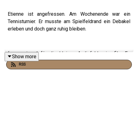
Etienne ist angefressen. Am Wochenende war ein
Tennisturnier. Er musste am Spielfeldrand ein Debakel
erleben und doch ganz ruhig bleiben.
(sorry einmal für die kleinen Audiofehler im file. Es
Show more
scheint, als hätte mein noise gate ein kleines Problem.
RSS
Oder ich mit dem noise gate. Auf meinen Kopfhörern
habe ich das nicht wahrgenommen, aber auf dem file ist
das falsch eingestellte noise gate zu hören und macht
bei leisen Sätzen zu früh und zu lange zu. Sorry dafür,
das fixe ich. )
Werbung:
Fraenk macht Mobilfunk einfach: 20 GB für 10 Euro im