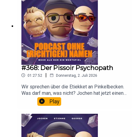
#368: Der Pissoir Psychopath
|
01:27:52
Donnerstag, 2. Juli 2026
Wir sprechen über die Etiekket an Pinkelbecken.
Was darf man, was nicht? Jochen hat jetzt einen
Swimminpool im Garten und Eddi Stress an der
Play
Kasse. Mal wieder.Werbung:Sparpotenzial finden
! 💰 Mit Code OHNENAMEN 3 holst du dir 3
Monate Finanzguru Plus gratis unddeckst
unnötige Kosten sofort auf. 👉 Hier direkt
loslegen: https://app.adjust.com/1nep264w