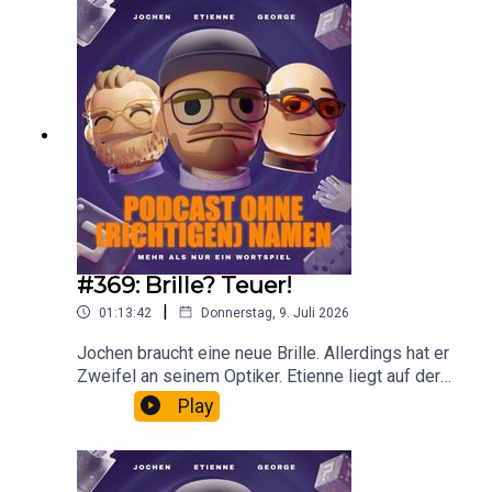
nicht. Ach ja, und passt in Zukunft auf, wo ihr Eure
Finger reinsteckt. Manchmal ist nicht nur das drin,
was draufsteht.
#369: Brille? Teuer!
|
01:13:42
Donnerstag, 9. Juli 2026
Jochen braucht eine neue Brille. Allerdings hat er
Zweifel an seinem Optiker. Etienne liegt auf der
Luftmatratze und isst Datteln im Speckmantel.
Play
George macht Urlaub lieber zuhause.