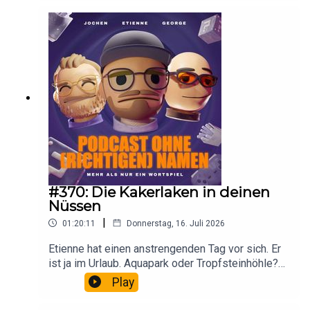
#370: Die Kakerlaken in deinen
Nüssen
|
01:20:11
Donnerstag, 16. Juli 2026
Etienne hat einen anstrengenden Tag vor sich. Er
ist ja im Urlaub. Aquapark oder Tropfsteinhöhle?
Jochen war Kanufahren und George hat sich
Play
seinen Aussenspiegel abfahren lassen. Klingt
erstmal nicht spektakulär, ist es am Ende auch