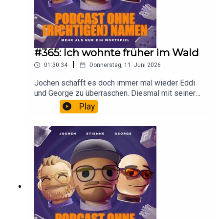
#365: Ich wohnte früher im Wald
|
01:30:34
Donnerstag, 11. Juni 2026
Jochen schafft es doch immer mal wieder Eddi
und George zu überraschen. Diesmal mit seiner
Lebensgeschichte, und zwar der Teil, in dem er
Play
im Wald leben musste. Ausserdem erklärt er
Billard für Profis.