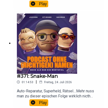
die einen Etienne Gardé beschreiben. Damals!
https://shows.acast.com/vorn-verbrechen-ohne-
Play
Denn heute ist aus Etienne ein Eddi 2.0 geworden.
richtigen-namen
Alles anders halt.
#371: Snake-Man
|
01:14:53
Freitag, 24. Juli 2026
Auto-Reparatur, Superheld, Rätsel....Mehr nuss
man zu dieser epischen Folge wirklich nicth
sagen.
Play