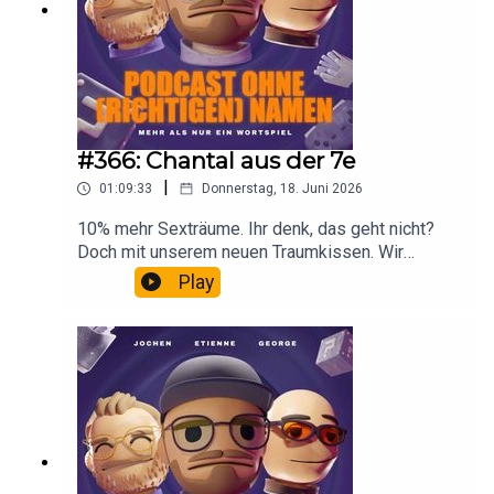
#366: Chantal aus der 7e
|
01:09:33
Donnerstag, 18. Juni 2026
10% mehr Sexträume. Ihr denk, das geht nicht?
Doch mit unserem neuen Traumkissen. Wir
werden also mal wieder reich mit einer super
Play
Idee. Wir sprechen ausserdem über die WM und
die Chantal aus der 7e.