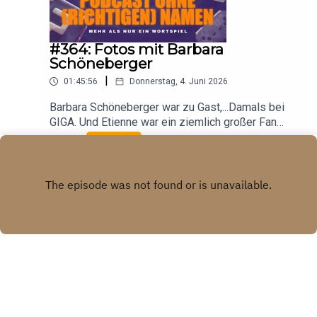
#364: Fotos mit Barbara
Schöneberger
|
01:45:56
Donnerstag, 4. Juni 2026
Barbara Schöneberger war zu Gast,...Damals bei
GIGA. Und Etienne war ein ziemlich großer Fan
von ihr, Damals war Eddie übrigens noch sehr
Play
jung. Heute ist er aber auch noch jung.Und mit dem
Altern haben wir allen überhaupt keine Probleme.
X.COM