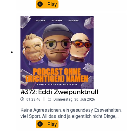
Play
#372: Eddi Zweipunktnull
|
01:23:46
Donnerstag, 30. Juli 2026
Keine Agrressionen, ein gesundesy Essverhalten,
viel Sport. All das sind ja eigentlich nicht Dinge,
die einen Etienne Gardé beschreiben. Damals!
Play
Denn heute ist aus Etienne ein Eddi 2.0 geworden.