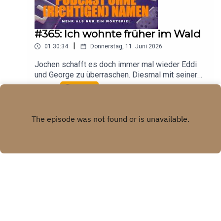
#365: Ich wohnte früher im Wald
|
01:30:34
Donnerstag, 11. Juni 2026
Jochen schafft es doch immer mal wieder Eddi
und George zu überraschen. Diesmal mit seiner
Lebensgeschichte, und zwar der Teil, in dem er
Play
im Wald leben musste. Ausserdem erklärt er
Billard für Profis.
X.COM
Copyright
Etienne Gardé, George Zaal, Jochen Dominicus