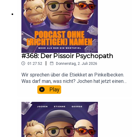
#368: Der Pissoir Psychopath
|
01:27:52
Donnerstag, 2. Juli 2026
Wir sprechen über die Etiekket an Pinkelbecken.
Was darf man, was nicht? Jochen hat jetzt einen
Swimminpool im Garten und Eddi Stress an der
Play
Kasse. Mal wieder.Werbung:Sparpotenzial finden
! 💰 Mit Code OHNENAMEN 3 holst du dir 3
Monate Finanzguru Plus gratis unddeckst
unnötige Kosten sofort auf. 👉 Hier direkt
loslegen: https://app.adjust.com/1nep264w