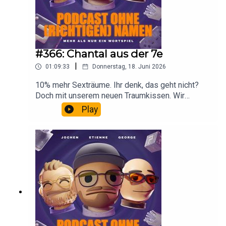
#366: Chantal aus der 7e
|
01:09:33
Donnerstag, 18. Juni 2026
10% mehr Sexträume. Ihr denk, das geht nicht?
Doch mit unserem neuen Traumkissen. Wir
werden also mal wieder reich mit einer super
Play
Idee. Wir sprechen ausserdem über die WM und
die Chantal aus der 7e.