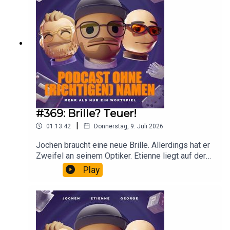
was draufsteht.
#369: Brille? Teuer!
|
01:13:42
Donnerstag, 9. Juli 2026
Jochen braucht eine neue Brille. Allerdings hat er
Zweifel an seinem Optiker. Etienne liegt auf der
Luftmatratze und isst Datteln im Speckmantel.
Play
George macht Urlaub lieber zuhause.