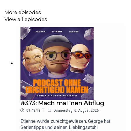
More episodes
Unterstützt uns
gern bei
Patreon
Wir sagen Danke!
View all episodes
Unsere Webseite mit jede Menge Merch
.
https://www.podcastohnerichtigennamen.de
Folgt uns auf Twitter:
https://x.com/podcastohnename
Unser True Crime Podcast
:
https://steadyhq.com/de/vorn/
oder hier:
https://shows.acast.com/vorn-verbrechen-ohne-
richtigen-namen
#373: Mach mal 'nen Abflug
|
01:48:18
Donnerstag, 6. August 2026
Etienne wurde zurechtgewiesen, George hat
Serientipps und seinen Lieblingsstuhl.