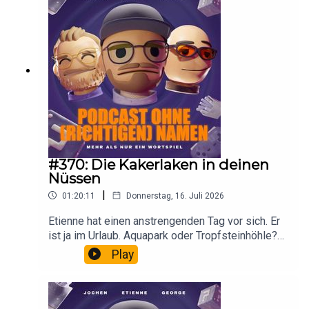
#370: Die Kakerlaken in deinen
Nüssen
|
01:20:11
Donnerstag, 16. Juli 2026
Etienne hat einen anstrengenden Tag vor sich. Er
ist ja im Urlaub. Aquapark oder Tropfsteinhöhle?
Jochen war Kanufahren und George hat sich
Play
seinen Aussenspiegel abfahren lassen. Klingt
erstmal nicht spektakulär, ist es am Ende auch
nicht. Ach ja, und passt in Zukunft auf, wo ihr Eure
Finger reinsteckt. Manchmal ist nicht nur das drin,