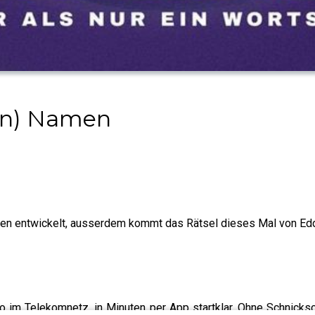
gen) Namen
deen entwickelt, ausserdem kommt das Rätsel dieses Mal von Ed
o im Telekomnetz, in Minuten per App startklar, Ohne Schnicksc