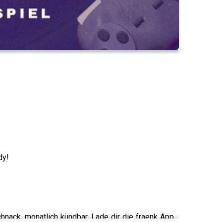
dy!
hnack, monatlich kündbar. Lade dir die fraenk App