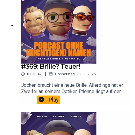
was draufsteht.
#369: Brille? Teuer!
|
01:13:42
Donnerstag, 9. Juli 2026
Jochen braucht eine neue Brille. Allerdings hat er
Zweifel an seinem Optiker. Etienne liegt auf der
Luftmatratze und isst Datteln im Speckmantel.
Play
George macht Urlaub lieber zuhause.