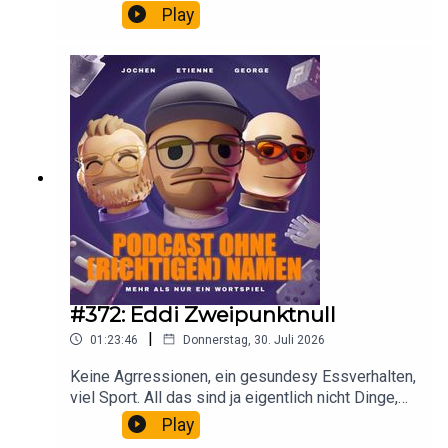
Play
#372: Eddi Zweipunktnull
|
01:23:46
Donnerstag, 30. Juli 2026
Keine Agrressionen, ein gesundesy Essverhalten,
viel Sport. All das sind ja eigentlich nicht Dinge,
die einen Etienne Gardé beschreiben. Damals!
Play
Denn heute ist aus Etienne ein Eddi 2.0 geworden.