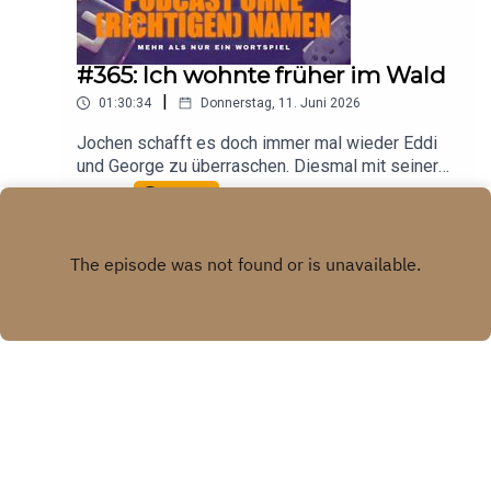
#365: Ich wohnte früher im Wald
|
01:30:34
Donnerstag, 11. Juni 2026
Jochen schafft es doch immer mal wieder Eddi
und George zu überraschen. Diesmal mit seiner
Lebensgeschichte, und zwar der Teil, in dem er
Play
im Wald leben musste. Ausserdem erklärt er
Billard für Profis.
X.COM
Copyright
Etienne Gardé, George Zaal, Jochen Dominicus