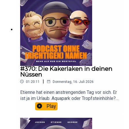
#370: Die Kakerlaken in deinen
Nüssen
|
01:20:11
Donnerstag, 16. Juli 2026
Etienne hat einen anstrengenden Tag vor sich. Er
ist ja im Urlaub. Aquapark oder Tropfsteinhöhle?
Jochen war Kanufahren und George hat sich
Play
seinen Aussenspiegel abfahren lassen. Klingt
erstmal nicht spektakulär, ist es am Ende auch
nicht. Ach ja, und passt in Zukunft auf, wo ihr Eure
Finger reinsteckt. Manchmal ist nicht nur das drin,