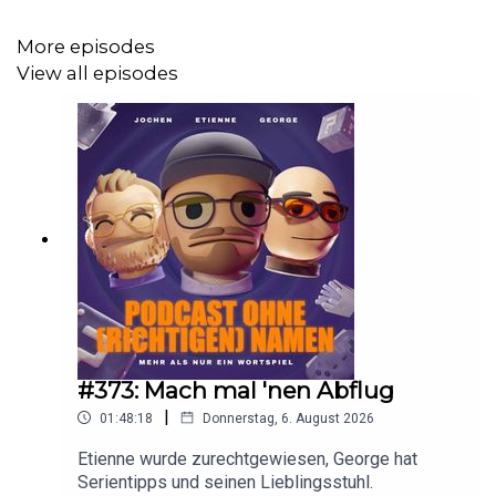
More episodes
Unterstützt uns
gern bei
Patreon
Wir sagen Danke!
View all episodes
Unsere Webseite mit jede Menge Merch
.
https://www.podcastohnerichtigennamen.de
Folgt uns auf Twitter:
https://x.com/podcastohnename
Unser True Crime Podcast
:
https://steadyhq.com/de/vorn/
oder hier:
https://shows.acast.com/vorn-verbrechen-ohne-
richtigen-namen
#373: Mach mal 'nen Abflug
|
01:48:18
Donnerstag, 6. August 2026
Etienne wurde zurechtgewiesen, George hat
Serientipps und seinen Lieblingsstuhl.