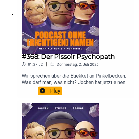
#368: Der Pissoir Psychopath
|
01:27:52
Donnerstag, 2. Juli 2026
Wir sprechen über die Etiekket an Pinkelbecken.
Was darf man, was nicht? Jochen hat jetzt einen
Swimminpool im Garten und Eddi Stress an der
Play
Kasse. Mal wieder.Werbung:Sparpotenzial finden
! 💰 Mit Code OHNENAMEN 3 holst du dir 3
Monate Finanzguru Plus gratis unddeckst
unnötige Kosten sofort auf. 👉 Hier direkt
loslegen: https://app.adjust.com/1nep264w