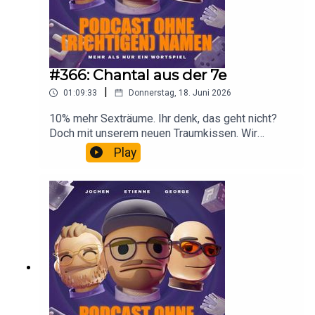
#366: Chantal aus der 7e
|
01:09:33
Donnerstag, 18. Juni 2026
10% mehr Sexträume. Ihr denk, das geht nicht?
Doch mit unserem neuen Traumkissen. Wir
werden also mal wieder reich mit einer super
Play
Idee. Wir sprechen ausserdem über die WM und
die Chantal aus der 7e.