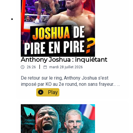
Anthony Joshua : inquiétant
|
26:26
mardi 28 juillet 2026
De retour sur le ring, Anthony Joshua s'est
imposé par KO au 2e round, non sans frayeur... 🧼
Honae, notre savon artisanal & made in France,
Play
code LASUEUR -10% : https://honae.fr💪
Nutripure -10% avec le code lasueur sur la 1ere
commande ET -10% cagnottés pour la deuxième,
pour des compléments made in France
https://www.nutripure.fr/fr/