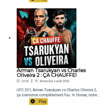
Arman Tsarukyan vs Charles
Oliveira 2 : ÇA CHAUFFE!
|
22:05
dimanche 2 août 2026
UFC 331, Arman Tsarukyan vs Charles Oliveira 2,
ça s'annonce complètement fou. 🧼 Honae, notre
savon artisanal & made in France, code LASUEUR
Play
-10% : https://honae.fr💪 Nutripure -10% avec le