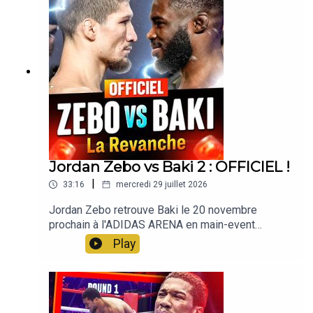
https://www.nutripure.fr/fr/
Jordan Zebo vs Baki 2 : OFFICIEL !
|
33:16
mercredi 29 juillet 2026
Jordan Zebo retrouve Baki le 20 novembre
prochain à l'ADIDAS ARENA en main-event
d'ARES 45, -15% sur vos places via notre lien💪
Play
Nutripure -10% avec le code lasueur sur la 1ere
commande ET -10% cagnottés pour la deuxième,
pour des compléments made in France
https://www.nutripure.fr/fr/