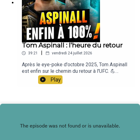
Tom Aspinall : l'heure du retour
|
39:21
vendredi 24 juillet 2026
Après le eye-poke d'octobre 2025, Tom Aspinall
est enfin sur le chemin du retour à l'UFC. 💪
Nutripure -10% avec le code lasueur sur la 1ere
Play
commande ET -10% cagnottés pour la deuxième,
pour des compléments made in France
https://www.nutripure.fr/fr/