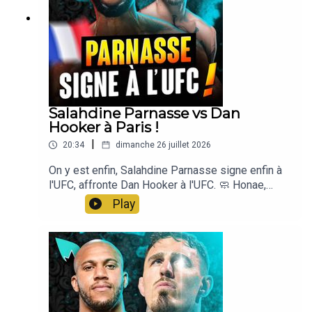
Salahdine Parnasse vs Dan
Hooker à Paris !
|
20:34
dimanche 26 juillet 2026
On y est enfin, Salahdine Parnasse signe enfin à
l'UFC, affronte Dan Hooker à l'UFC. 🧼 Honae,
notre savon artisanal & made in France, code
Play
LASUEUR -10% : ⁠https://honae.fr⁠ 💪 Nutripure
-10% avec le code lasueur sur la 1ere commande
ET -10% cagnottés pour la deuxième, pour des
compléments made in France
⁠https://www.nutripure.fr/fr/