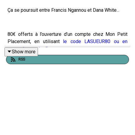
Ça se poursuit entre Francis Ngannou et Dana White...
80€ offerts à l’ouverture d’un compte chez Mon Petit
Placement, en utilisant
le code LASUEUR80 ou en
passant par notre lien
Show more
RSS
🌐 Pour parier sur le MMA, ça se passe chez Winamax,
100 euros +10 euros offerts avec
le code LASUEUR10
💪 Nutripure -10% avec
le code lasueur
sur la 1ere
commande ET -10% cagnottés pour la deuxième, pour
des compléments made in France