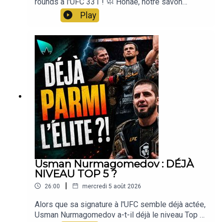
rounds à l'UFC 331 ! 🧼 Honae, notre savon
artisanal & made in France, code LASUEUR -10% :
Play
https://honae.fr💪 Nutripure -10% avec le code
lasueur sur la 1ere commande ET -10% cagnottés
pour la deuxième, pour des compléments made in
France https://www.nutripure.fr/fr/
Usman Nurmagomedov : DÉJÀ
NIVEAU TOP 5 ?
|
26:00
mercredi 5 août 2026
Alors que sa signature à l'UFC semble déjà actée,
Usman Nurmagomedov a-t-il déjà le niveau Top 5