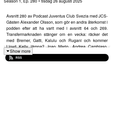
Season
1
,
Ep.
280
•
tisdag 26 augusti 2025
Avsnitt 280 av Podcast Juventus Club Svezia med JCS-
Gästen Alexander Olsson, som gör en andra återkomst i
podden efter att ha varit med i avsnitt 64 och 269.
Transfermarknaden stänger om en vecka: räcker det
med Bremer, Gatti, Kalulu och Rugani och kommer
Lloyd Kelly lämna? Joao Mario, Andrea Cambiaso,
Show more
Nicolo Savona, Jonas Rouhi och Filip Kostic på
RSS
flankerna Conceicao permanent och Nico Gonzalez
som lämnar, Locatelli, Thuram, Koopmeiners med
backup av McKennie och kan Miretti bevisa att vi gjorde
fel med Fagioli? Är David rätt för anfallet, kommer Kolo
Muani permanent, lämnar Vlahovic till sist och blomstrar
Yildiz? Detta och givetvis säsongsinledningen mot
Parma samt framtiden under Tudor.