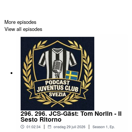
Stöd gärna podden du med, bli patron:
https://www.patreon.com/podcastjuventusclubsvezia
More episodes
View all episodes
Intro/Outro Podcast Juventus Club Svezia, skapad av:
Roger Myrehag - Oboogie Music
296. 296. JCS-Gäst: Tom Norlin - Il
Sesto Ritorno
|
|
01:02:34
onsdag 29 juli 2026
Season
1
,
Ep.