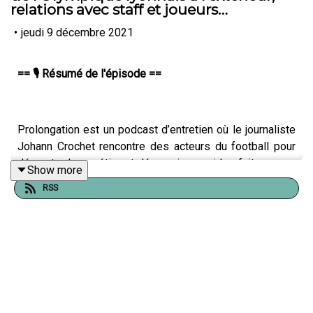
relations avec staff et joueurs…
•
jeudi 9 décembre 2021
== 🎙️ Résumé de l'épisode ==
Prolongation est un podcast d’entretien où le journaliste
Johann Crochet rencontre des acteurs du football pour
décrypter leur métier et découvrir ce qui les fait avancer
Show more
au quotidien. Lors de ces interviews, ils discutent de leur
RSS
métier pour mieux le décoder. L’idée est de donner des
clés pour mieux comprendre le football avec ceux qui le
font.
Aujourd’hui, je reçois
Julien Sokol, Team Manager de
l’équipe professionnelle de l’Olympique lyonnais
.