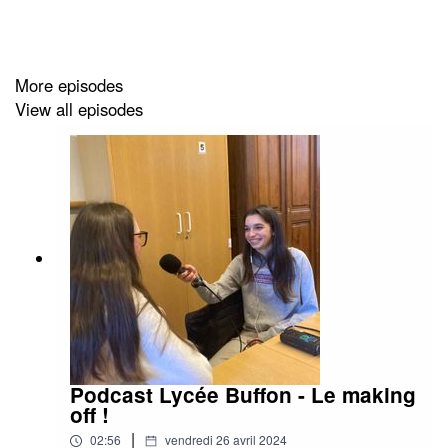
De la cour de récré du lycée Buffon à l’interview d’un
sociologue, en passant par une salle gaming, ce
podcast cherche à découvrir la recette d’un des plus
grands succès du jeu vidéo.
More episodes
View all episodes
Podcast Lycée Buffon - Le making
off !
|
02:56
vendredi 26 avril 2024