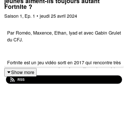
jeunes aiment-ils toujours autant
Fortnite ?
Saison
1
,
Ep.
1
•
jeudi 25 avril 2024
Par Roméo, Maxence, Ethan, Iyad et avec Gabin Grulet
du CFJ.
Fortnite est un jeu vidéo sorti en 2017 qui rencontre très
vite un immense succès. Aujourd’hui, les médias
Show more
traditionnels n’en parlent que très peu. Pourtant, six ans
RSS
plus tard, le 4 novembre 2023, Fortnite bat son record
de joueurs connectés simultanément : près de 45
millions. Comment expliquer cette longévité ? Pourquoi
les anciens joueurs continuent de se connecter sur
Fortnite ? Qu’est-ce qui attire les nouveaux ? Quelle est
la stratégie marketing du développeur Epic Games ?