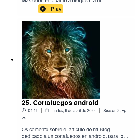
Mastodon en cuanto a bloquear a un
determinado usuario respecto a bloquear
Play
dominios, así como el silenciar. Aparte os
comento de los mensajes nuevos que pusieron
que lo aclaran mucho mejor.
25. Cortafuegos android
|
|
04:46
martes, 9 de abril de 2024
Season
2
,
Ep.
25
Os comento sobre el.artículo de mi Blog
dedicado a un cortafuegos en android, para los