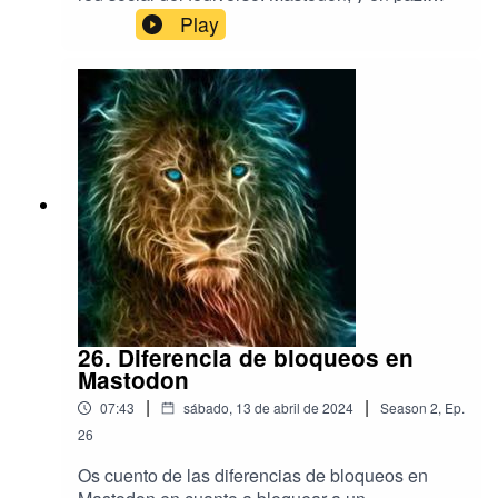
Gracias a todos y todas.
Play
26. Diferencia de bloqueos en
Mastodon
|
|
07:43
sábado, 13 de abril de 2024
Season
2
,
Ep.
26
Os cuento de las diferencias de bloqueos en