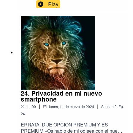
dispositivos que no traigan bloqueo de
Play
conexiones de red para apps.Mejor visitar mi
Blog c3po.website al respecto.
24. Privacidad en mi nuevo
smartphone
|
|
11:00
lunes, 11 de marzo de 2024
Season
2
,
Ep.
24
ERRATA: DIJE OPCIÓN PREMIUM Y ES
PREMIUM +Os hablo de mi odisea con el nuevo