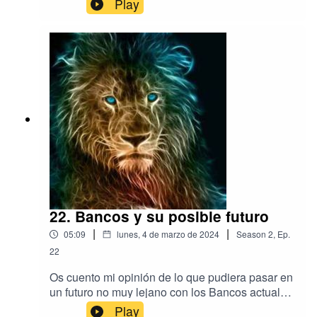
Play
ds.metric.gstatic.com011e0d5a-dnsotls-
ds.metric.gstatic.com00813cb3-dnsotls-
ds.metric.gstatic.com09ab341f-dnsotls-
ds.metric.gstatic.com0a73e1f6-dnsotls-
ds.metric.gstatic.com08a1e676-dnsotls-
ds.metric.gstatic.com
22. Bancos y su posible futuro
|
|
05:09
lunes, 4 de marzo de 2024
Season
2
,
Ep.
22
Os cuento mi opinión de lo que pudiera pasar en
un futuro no muy lejano con los Bancos actuales
o tradicionales.
Play